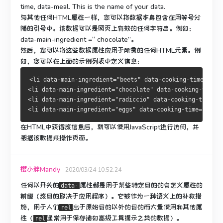
time, data-meal. This is the name of your data.
与其他任何HTML属性一样，您可以将数据本身包含在用等号分
隔的引号中。
该数据可以是网页上有效的任何字符串。
例如：
data-main-ingredient =“ chocolate”。
然后，您可以将这些数据属性应用于所需的任何HTML元素。
例
如，您可以在上面的示例列表中定义信息：
<li data-main-ingredient="beets" data-cooking-time="1 h
<li data-main-ingredient="chocolate" data-cooking-time="
<li data-main-ingredient="radiccio" data-cooking-time="2
<li data-main-ingredient="eggs" data-cooking-time="15 mi
在HTML中获得该信息后，就可以使用JavaScript进行访问，并
根据该数据来操作页面。
樱小胖Mandy
2020/03/24 10:52:24
任何以开头的
属性都是用于某些特定目的的自定义属性的
data-
前缀（该目的取决于应用程序）。
它被作为一种语义上的补救措
施，用于人们
出于原始目的以外的目的而
大量使用
和其他属
rel
性（
通常用于保存诸如高级工具提示之类的数据）。
rel