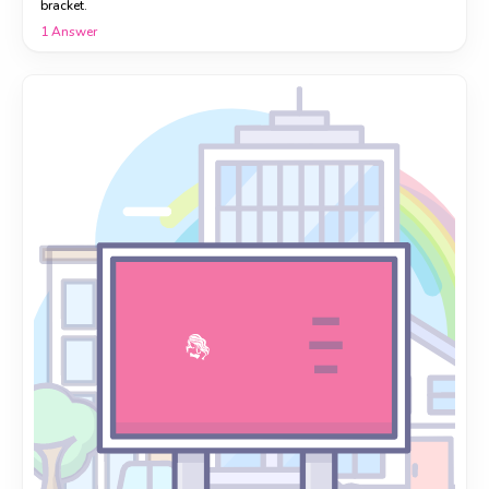
bracket.
1
Answer