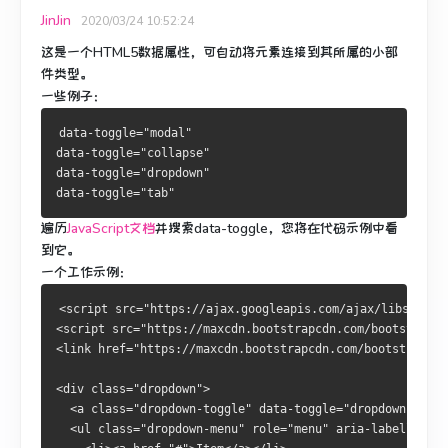
JinJin
2020/03/24 10:52:24
这是一个HTML5数据属性，可自动将元素连接到其所属的小部
件类型。
一些例子：
data-toggle="modal"
data-toggle="collapse"
data-toggle="dropdown"
data-toggle="tab"
遍历
JavaScript文档
并搜索data-toggle，您将在代码示例中看
到它。
一个工作示例：
<script src="https://ajax.googleapis.com/ajax/libs/jque
<script src="https://maxcdn.bootstrapcdn.com/bootstrap/3
<link href="https://maxcdn.bootstrapcdn.com/bootstrap/3.
<div class="dropdown">
  <a class="dropdown-toggle" data-toggle="dropdown" href
  <ul class="dropdown-menu" role="menu" aria-labelledby=