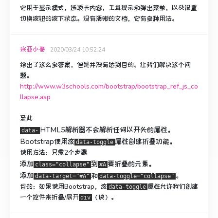
它用于显示模式，选项卡内容，工具提示和弹出菜单，以及设置
切换按钮的按下状态。
没有清晰的文档，它有多种用法。
米亚小哥
2020/03/24 10:52:24
给出了这么多答案，但是并没有达到目的。
让我们解决这个问
题。
http://www.w3schools.com/bootstrap/bootstrap_ref_js_co
llapse.asp
至此
HTML5解析器不会解析
任何以开头的属性
。
data-
Bootstrap使用该
属性创建折叠功能。
data-toggle
使用方法
：只需2个步骤
添加
到
要折叠
的元素
。
class="collapse"
#A
添加
和
。
data-target="#A"
data-toggle="collapse"
目的：
如果使用Bootstrap，
该
属性允许我们创建
data-toggle
一个控件来折叠/展开
（块）。
div