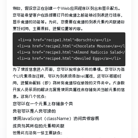
例如，假设您正在创建一个Web应用程序以列出和显示配方。
您可能希望客户在选择要打开的食谱之前能够对列表进行排序，
显示食谱的功能等。
为此，您需要在食谱的列表元素内关联诸如
烹饪时间，主要原料，进餐位置等内容。
<li><a href="recipe1.html">Borscht</a></li>
<li><a href="recipe2.html">Chocolate Mousse</a></li>
<li><a href="recipe3.html">Almond Radiccio Salad</a></li
<li><a href="recipe4.html">Deviled Eggs</a></li>
为了使该信息进入页面，您可以做很多不同的事情。
您可以为每
个LI元素添加注释，可以为列表项添加rel属性，还可以根据时
间，进餐和配料（即）将所有食谱放在单独的文件夹中。
大多数
开发人员采用的解决方案是使用类属性来存储有关当前元素的信
息。
这有几个优点：
您可以在一个元素上存储多个类
类名可以是人类可读的
使用JavaScript（className）访问类很容易
该类与其所在的元素相关联
但是此方法有一些主要缺点：