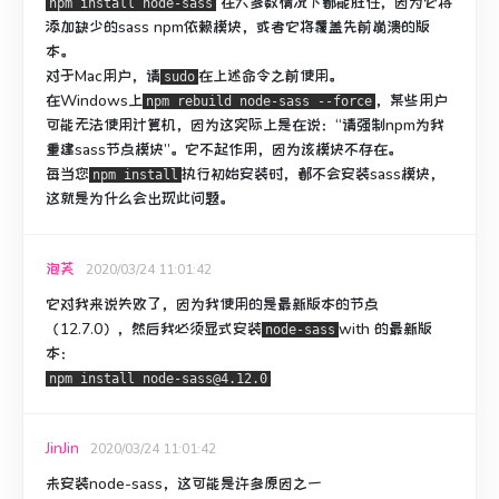
在大多数情况下都能胜任，因为它将
npm install node-sass
添加缺少的sass npm依赖模块，或者它将覆盖先前崩溃的版
本。
对于Mac用户，请
在上述命令之前使用。
sudo
在Windows上
，某些用户
npm rebuild node-sass --force
可能无法使用计算机，因为这实际上是在说：“请强制npm为我
重建sass节点模块”。
它不起作用，因为该模块不存在。
每当您
执行初始安装时，都不会安装sass模块，
npm install
这就是为什么会出现此问题。
泡芙
2020/03/24 11:01:42
它对我来说失败了，因为我使用的是最新版本的节点
（12.7.0），然后我必须显式安装
with
的最新版
node-sass
本
：
npm install node-sass@4.12.0
JinJin
2020/03/24 11:01:42
未安装
node-sass
，这可能是许多原因之一