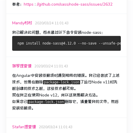
参考：
https
:
//github.com/sass/node-sass/issues/2632
Mandy村村
2020/03/24 11:01:43
我已解决此问题，而未通过以下命令安装node-sass：
伽罗理查德
2020/03/24 11:01:43
在
Angular中
安装依赖项时遇到相同的错误
。
我已经尝试了上述
技术，但是在删除
了运行Node
v11
时先
package-lock.json
前创建的
技术之前，这些技术都
无效
。
现在我正在使用Node
v12，
所以这就是解决方法。
如果您已
删除它，请
重复我的
文件，然后
package-lock.json
安装依赖项。
Stafan理查德
2020/03/24 11:01:43