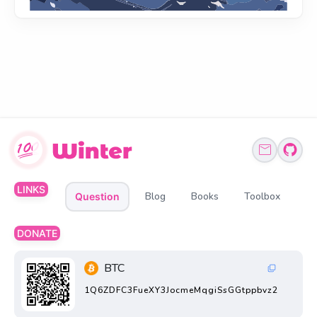
LINKS
Blog
Books
Toolbox
Question
DONATE
BTC
1Q6ZDFC3FueXY3JocmeMqgiSsGGtppbvz2