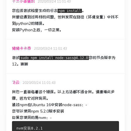
十三小卤蛋凯
2020/03/24 11:01:43
您应该尝试检查生成的日志
。
npm install
我曾经遇到过同样的问题，但我发现在路径（环境变量）中找不
到python2的错误。
安装Python之后，一切正常。
猪猪卡卡西
2020/03/24 11:01:43
尝试
您的节点版本为
sudo npm install node-sass@4.12.0
12。谢谢
飞云
2020/03/24 11:01:43
我也一直面临着这个错误。
以上方法都不适合我。
请遵循此步
骤，因为它对我有用。
通过npm在Ubuntu 16中安装node-sass：-
您可以使用npm 5.2.0版本安装
如果您使用的是nvm：-
nvm安装8.2.1