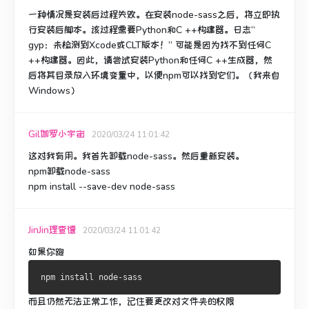
一种情况是安装后过程失败。
在安装node-sass之后，将立即执
行安装后脚本。
该过程需要Python和C ++构建器。
日志“
gyp：未检测到Xcode或CLT版本！”
可能是因为找不到任何C
++构建器。
因此，请尝试安装Python和任何C ++生成器，然
后将其目录放入环境变量中，以便npm可以找到它们。
（我来自
Windows）
Gil伽罗小宇宙
2020/03/24 11:01:42
这对我有用。
我首先卸载node-sass。
然后重新安装。
npm卸载node-sass
npm install --save-dev node-sass
JinJin理查德
2020/03/24 11:01:42
如果你跑
而且仍然无法正常工作，记住要更改对文件夹的权限