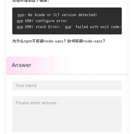
现在我得到这个错误：
gyp: No Xcode or CLT version detected!
gyp ERR! configure error 
gyp ERR! stack Error: `gyp` failed with exit code: 1
为什么npm不安装node-sass？
如何安装node-sass？
Answer