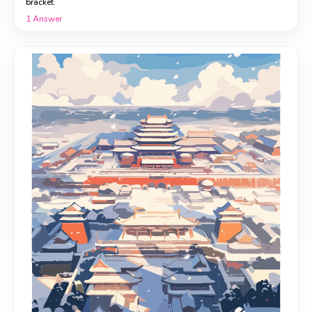
bracket.
1
Answer