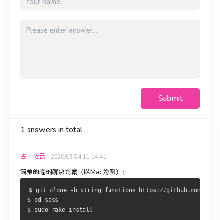
Submit
1
answers in total
古一飞云
2020/03/24 11:14:41
简单的临时解决方案（以Mac为例）：
$ git clone -b string_functions https://github.com/chri
$ cd sass
$ sudo rake install