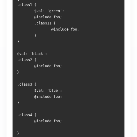
.class1 { 
        $val: 'green'; 
        @include foo; 
        .class11 { 
                @include foo; 
        } 
} 
$val: 'black'; 
.class2 { 
        @include foo; 
} 
.class3 { 
        $val: 'blue'; 
        @include foo; 
} 
.class4 { 
        @include foo; 
}