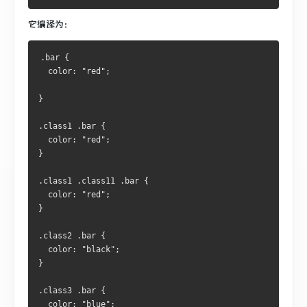
它编译为：
.bar { 
  color: "red"; 
} 
.class1 .bar { 
  color: "red"; 
} 
.class1 .class11 .bar { 
  color: "red"; 
} 
.class2 .bar { 
  color: "black"; 
} 
.class3 .bar { 
  color: "blue"; 