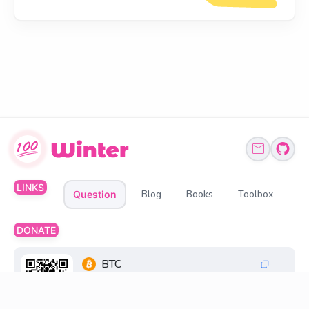
LINKS
Blog
Books
Toolbox
Question
DONATE
BTC
1Q6ZDFC3FueXY3JocmeMqgiSsGGtppbvz2