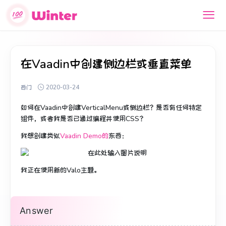
在Vaadin中创建侧边栏或垂直菜单
西门
2020-03-24
如何
在Vaadin中
创建
VerticalMenu
或
侧边栏
？
是否有任何特定
组件，或者我是否已通过编程并使用CSS？
我想创建类似
Vaadin Demo的
东西
：
我正在使用新的Valo主题。
Answer