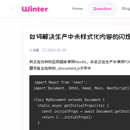
Home
Blo
Question
如何解决生产中未样式化内容的闪
小卤蛋
2020-03-26
我正在为我的应用程序使用NextJs，并且正在生产中使用FO
题可能出在我的
_document.js
文件中
import React from 'react';
import Document, {Html, Head, Main, NextScript}
class MyDocument extends Document {
  static async getInitialProps(ctx) {
    const initialProps = await Document.getInit
    return {...initialProps};
  }