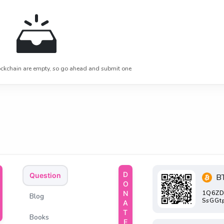
ckchain are empty, so go ahead and submit one
DONATE
Question
B
1Q6ZD
Blog
SsGGt
Books