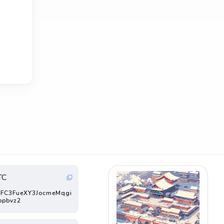
TC
FC3FueXY3JocmeMqgi
ppbvz2