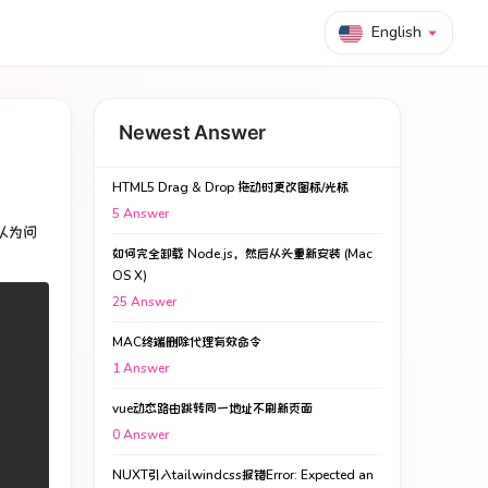
English
Newest Answer
HTML5 Drag & Drop 拖动时更改图标/光标
5
Answer
认为问
如何完全卸载 Node.js，然后从头重新安装 (Mac
OS X)
25
Answer
MAC终端删除代理有效命令
1
Answer
vue动态路由跳转同一地址不刷新页面
0
Answer
NUXT引入tailwindcss报错Error: Expected an