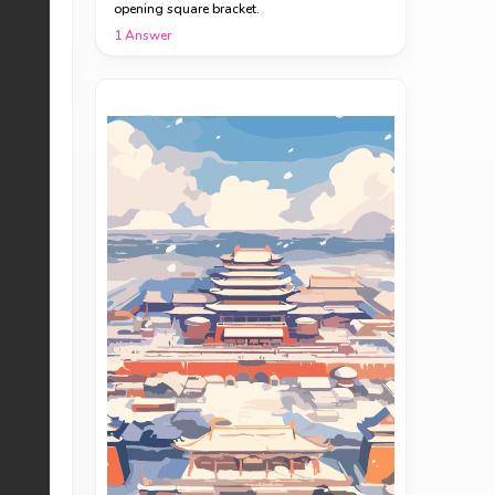
opening square bracket.
1
Answer