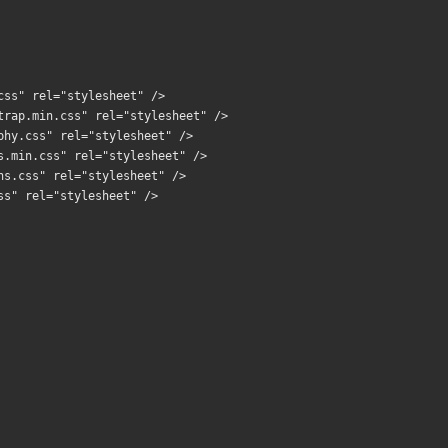
css" rel="stylesheet" />
trap.min.css" rel="stylesheet" />
phy.css" rel="stylesheet" />
s.min.css" rel="stylesheet" />
ns.css" rel="stylesheet" />
ss" rel="stylesheet" />