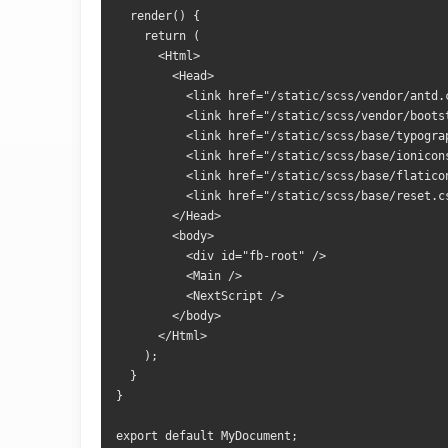
  render() {
    return (
      <Html>
        <Head>
          <link href="/static/scss/vendor/antd.
          <link href="/static/scss/vendor/boots
          <link href="/static/scss/base/typogra
          <link href="/static/scss/base/ionicon
          <link href="/static/scss/base/flatico
          <link href="/static/scss/base/reset.c
        </Head>
        <body>
          <div id="fb-root" />
          <Main />
          <NextScript />
        </body>
      </Html>
    );
  }
}
export default MyDocument;