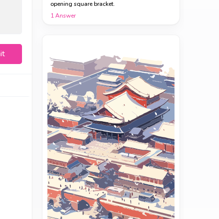
opening square bracket.
1
Answer
it