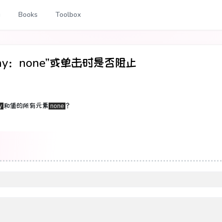
g
Books
Toolbox
lay：none”或单击时是否阻止
和值的
所有元素
？
y
none