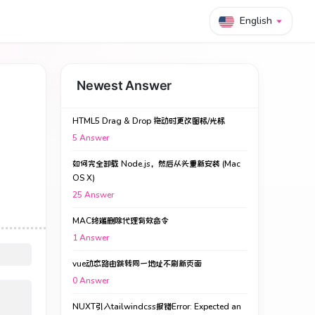
English
Newest Answer
HTML5 Drag & Drop 拖动时更改图标/光标
5
Answer
如何完全卸载 Node.js，然后从头重新安装 (Mac
OS X)
25
Answer
MAC终端删除代理有效命令
1
Answer
vue动态路由跳转同一地址不刷新页面
0
Answer
NUXT引入tailwindcss报错Error: Expected an