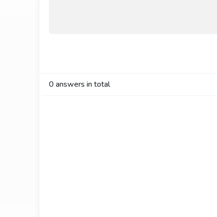
0
answers in total
Comments on the blo