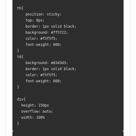
th{
    position: sticky;
    top: 0px;
    border: 1px solid black;
    background: #ff5722;
    color: #f5f5f5;
    font-weight: 600;
}
td{
    background: #d3d3d3;
    border: 1px solid black;
    color: #f5f5f5;
    font-weight: 600;
}
div{
  height: 150px
  overflow: auto;
  width: 100%
}