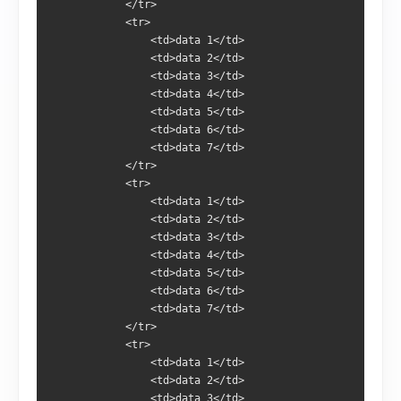
            </tr>
            <tr>
                <td>data 1</td>
                <td>data 2</td>
                <td>data 3</td>
                <td>data 4</td>
                <td>data 5</td>
                <td>data 6</td>
                <td>data 7</td>
            </tr>
            <tr>
                <td>data 1</td>
                <td>data 2</td>
                <td>data 3</td>
                <td>data 4</td>
                <td>data 5</td>
                <td>data 6</td>
                <td>data 7</td>
            </tr>
            <tr>
                <td>data 1</td>
                <td>data 2</td>
                <td>data 3</td>