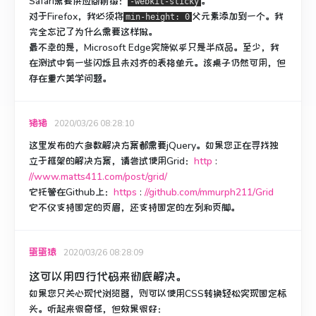
Safari需要供应商前缀：
。
-webkit-sticky
对于Firefox，我必须将
父元素
添加
到一个。
我
min-height: 0
完全忘记了为什么需要这样做。
最不幸的是，Microsoft Edge实施似乎只是半成品。
至少，我
在测试中有一些闪烁且未对齐的表格单元。
该桌子仍然可用，但
存在重大美学问题。
猪猪
2020/03/26 08:28:10
这里发布的大多数解决方案都需要jQuery。
如果您正在寻找独
立于框架的解决方案，请尝试使用Grid：
http
:
//www.matts411.com/post/grid/
它托管在Github上：
https
:
//github.com/mmurph211/Grid
它不仅支持固定的页眉，还支持固定的左列和页脚。
蛋蛋猿
2020/03/26 08:28:09
这可以用四行代码来彻底解决。
如果您只关心现代浏览器，则可以使用CSS转换轻松实现固定标
头。
听起来很奇怪，但效果很好：