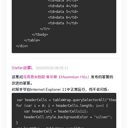
                <td>data 3</td>
                <td>data 4</td>
                <td>data 5</td>
                <td>data 6</td>
                <td>data 7</td>
            </tr>
        </tbody>
    </table>
</div>
Stafan达蒙L
2020/03/26 08:28:11
这是对
马克西米利安·希尔斯
（
Maximilian Hils）
发布的答案的
改进的答案
。
此版本可在Internet Explorer 11中正常运行，而不会闪烁：
var headerCells = tableWrap.querySelectorAll("thead td"
for (var i = 0; i < headerCells.length; i++) {
    var headerCell = headerCells[i];
    headerCell.style.backgroundColor = "silver";
}