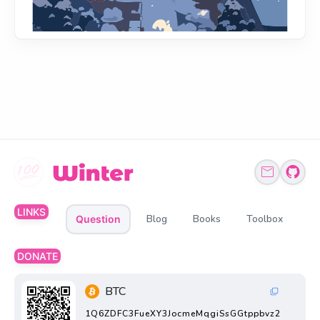
LINKS
Blog
Books
Toolbox
Question
DONATE
BTC
1Q6ZDFC3FueXY3JocmeMqgiSsGGtppbvz2