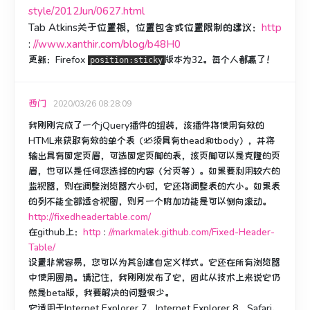
style/2012Jun/0627.html
Tab Atkins关于位置根，位置包含或位置限制的建议：
http
:
//www.xanthir.com/blog/b48H0
更新
：Firefox
版本为32。每个人都赢了！
position:sticky
西门
2020/03/26 08:28:09
我刚刚完成了一个jQuery插件的组装，该插件将使用有效的
HTML来获取有效的单个表（必须具有thead和tbody），并将
输出具有固定页眉，可选固定页脚的表，该页脚可以是克隆的页
眉，也可以是任何您选择的内容（分页等）。
如果要利用较大的
监视器，则在调整浏览器大小时，它还将调整表的大小。
如果表
的列不能全部适合视图，则另一个附加功能是可以侧向滚动。
http://fixedheadertable.com/
在github上：
http
:
//markmalek.github.com/Fixed-Header-
Table/
设置非常容易，您可以为其创建自定义样式。
它还在所有浏览器
中使用圆角。
请记住，我刚刚发布了它，因此从技术上来说它仍
然是beta版，我要解决的问题很少。
它适用于Internet Explorer 7，Internet Explorer 8，Safari，