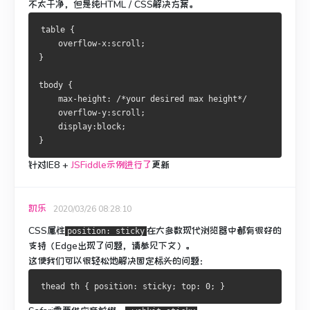
不太干净，但是纯HTML / CSS解决方案。
table {
    overflow-x:scroll;
}
tbody {
    max-height: /*your desired max height*/
    overflow-y:scroll;
    display:block;
}
针对IE8 +
JSFiddle示例进行了
更新
凯乐
2020/03/26 08:28:10
CSS属性
在大多数现代浏览器中都有很好的
position: sticky
支持（Edge出现了问题，请参见下文）。
这使我们可以很轻松地解决固定标头的问题：