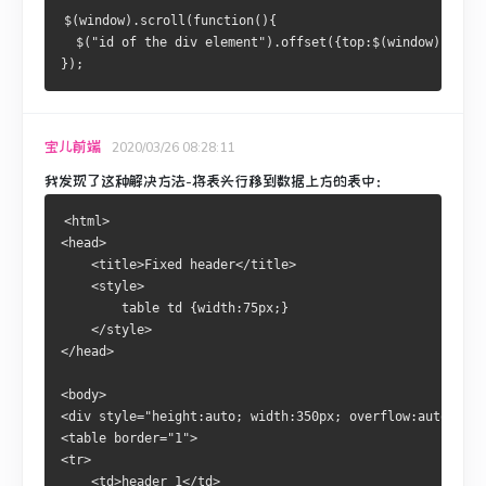
$(window).scroll(function(){
  $("id of the div element").offset({top:$(window).scrol
});
宝儿前端
2020/03/26 08:28:11
我发现了这种解决方法-将表头行移到数据上方的表中：
<html>
<head>
	<title>Fixed header</title>
	<style>
		table td {width:75px;}
	</style>
</head>
<body>
<div style="height:auto; width:350px; overflow:auto">
<table border="1">
<tr>
	<td>header 1</td>