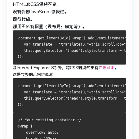
HTML和CSS保持不变。
没有外部JavaScript依赖性。
四行代码。
适用于所有配置（表布局：固定等）。
document.getElementById("wrap").addEventListener("scrol
   var translate = "translate(0,"+this.scrollTop+"px)";
   this.querySelector("thead").style.transform = transla
});
除Internet Explorer 8之外，
对CSS转换的支持
广泛可用
。
这是完整的示例供参考：
document.getElementById("wrap").addEventListener("scrol
   var translate = "translate(0,"+this.scrollTop+"px)";
   this.querySelector("thead").style.transform = transla
});
/* Your existing container */
#wrap {
    overflow: auto;
    height: 400px;