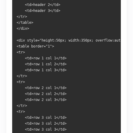
	<td>header 2</td>
	<td>header 3</td>
</tr>
</table>
</div>
<div style="height:50px; width:350px; overflow:auto">
<table border="1">
<tr>
	<td>row 1 col 1</td>
	<td>row 1 col 2</td>
	<td>row 1 col 3</td>		
</tr>
<tr>
	<td>row 2 col 1</td>
	<td>row 2 col 2</td>
	<td>row 2 col 3</td>		
</tr>
<tr>
	<td>row 3 col 1</td>
	<td>row 3 col 2</td>
	<td>row 3 col 3</td>		