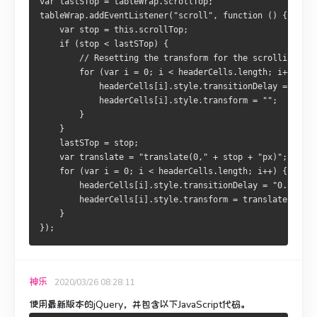
var lastSTop = tableWrap.scrollTop;
tableWrap.addEventListener("scroll", function () {
    var stop = this.scrollTop;
    if (stop < lastSTop) {
        // Resetting the transform for the scrolling up 
        for (var i = 0; i < headerCells.length; i++) {
            headerCells[i].style.transitionDelay = "0s";
            headerCells[i].style.transform = "";
        }
    }
    lastSTop = stop;
    var translate = "translate(0," + stop + "px)";
    for (var i = 0; i < headerCells.length; i++) {
        headerCells[i].style.transitionDelay = "0.25s";
        headerCells[i].style.transform = translate;
    }
});
神乐
2020/03/26 08:28:11
使用最新版本的jQuery，并包含以下JavaScript代码。