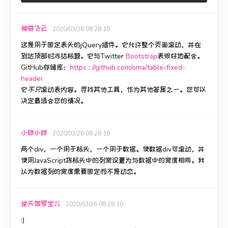
神奇飞云
2020/03/26 08:28:10
这是用于固定表头的jQuery插件。
它允许整个页面滚动，并在
到达顶部时冻结标题。
它与Twitter
Bootstrap
表
很好地配合
。
GitHub存储库：
https
:
//github.com/oma/table-fixed-
header
它
不只
滚动表内容。
寻找其他工具，作为其他答案之一。
您可以
决定最适合您的情况。
小胖小胖
2020/03/26 08:28:10
两个div，一个用于标头，一个用于数据。
使数据div可滚动，并
使用JavaScript将标头中的列宽设置为与数据中的宽度相同。
我
认为数据列的宽度需要固定而不是动态。
逆天伽罗宝儿
2020/03/26 08:28:10
:)