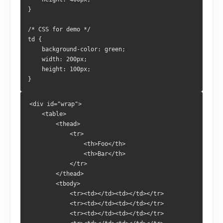
}
/* CSS for demo */
td {
    background-color: green;
    width: 200px;
    height: 100px;
}
<div id="wrap">
    <table>
        <thead>
            <tr>
                <th>Foo</th>
                <th>Bar</th>
            </tr>
        </thead>
        <tbody>
            <tr><td></td><td></td></tr>
            <tr><td></td><td></td></tr>
            <tr><td></td><td></td></tr>