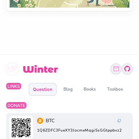
LINKS
Blog
Books
Toolbox
Question
DONATE
BTC
1Q6ZDFC3FueXY3JocmeMqgiSsGGtppbvz2