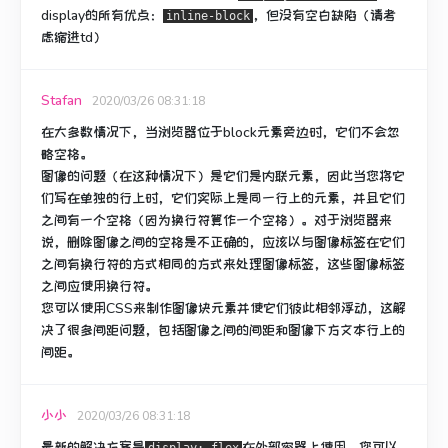
display的所有优点：
，但没有空白缺陷（请考
inline-block
虑缩进td）
Stafan
2020/03/26 08:31:18
在大多数情况下，当浏览器位于block元素旁边时，它们不会忽
略空格。
图像的问题（在这种情况下）是它们是内联元素，因此当您将它
们写在单独的行上时，它们实际上是同一行上的元素，并且它们
之间有一个空格（因为换行符算作一个空格）。
对于浏览器来
说，删除图像之间的空格是不正确的，应该以与图像标签在它们
之间有换行符的方式相同的方式来处理图像标签，这些图像标签
之间应使用换行符。
您可以使用CSS来制作图像块元素并使它们彼此相邻浮动，这解
决了很多间距问题，包括图像之间的间距和图像下方文本行上的
间距。
小小
2020/03/26 08:31:18
最新的解决方案是
在外部容器上
使用
，您可以