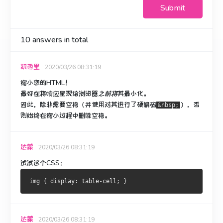
Submit
10
answers in total
凯西里
2020/03/26 08:31:19
缩小您的HTML！
最好在将响应
呈现给浏览器
之前将
其
最小化
。
因此，除非需要空格（并使用对其进行了硬编码
），
否
&nbsp;
则
始终在缩小过程中删除空格。
达蒙
2020/03/26 08:31:19
试试这个CSS：
达蒙
2020/03/26 08:31:19