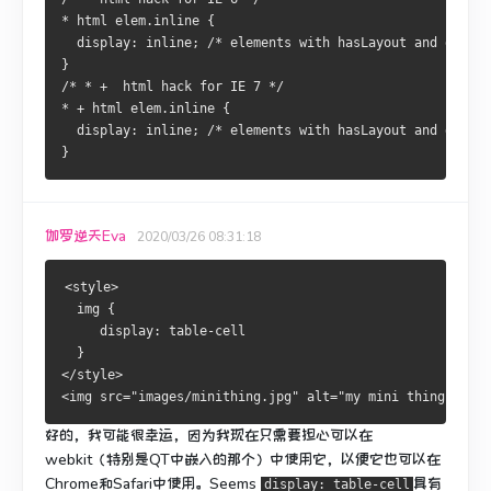
* html elem.inline {
  display: inline; /* elements with hasLayout and displa
}
/* * +  html hack for IE 7 */
* + html elem.inline {
  display: inline; /* elements with hasLayout and displa
}
伽罗逆天Eva
2020/03/26 08:31:18
<style>
  img {
     display: table-cell
  }
</style>
<img src="images/minithing.jpg" alt="my mini thing" />..
好的，我可能很幸运，因为我现在只需要担心可以在
webkit（特别是QT中嵌入的那个）中使用它，以便它也可以在
Chrome和Safari中使用。
Seems
具有
display: table-cell