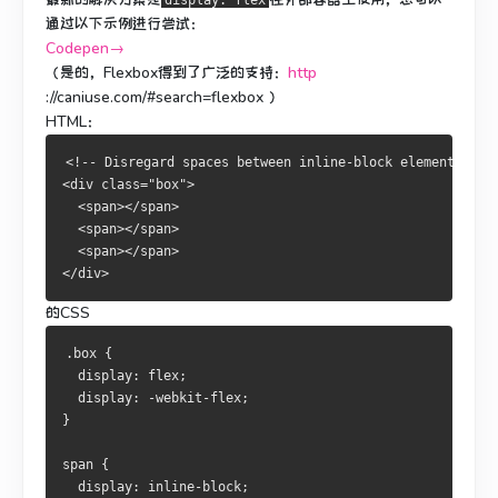
display: flex
通过以下示例进行尝试：
Codepen→
（是的，Flexbox得到了广泛的支持：
http
://caniuse.com/#search=flexbox
）
HTML：
<!-- Disregard spaces between inline-block elements? --
<div class="box">
  <span></span>
  <span></span>
  <span></span>
</div>
的CSS
.box {
  display: flex;
  display: -webkit-flex;    
}
span {
  display: inline-block;