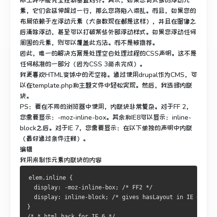
际上并不能完全控制垂直对齐。
其次，如果您有太多的浮动元
素，它们会延伸超过一行，那么您将陷入混乱。
而且，如果您的
布局依赖于左浮动元素（大多数现在都是这样），并且在图像之
后清除浮动，甚至可以打破某些外部浮动样式。
如果您浮动任何
周围的元素，则可以覆盖此方法。
而不是被推荐。
因此，唯一的解决方案是处理空白处理过程的CSS声明。
这不是
任何标准的一部分（因为CSS 3尚未完成）。
我更喜欢HTML变体中的无空格。
通过使用drupal作为CMS，可
以在template.php和主题文件中轻松实现。
然后，我选择内联
块。
PS：要在不同的浏览器中使用，内联块非常复杂。
对于FF 2，
您需要显示：-moz-inline-box。
其余和IE8可以显示：inline-
block之后。
对于IE 7，您需要显示：在以下单独的声明中内联
（最好通过条件注释）。
编辑
我用来制作元素内联块的内容
elem.inline {
  display: -moz-inline-box; /* FF2 */ 
  display: inline-block; /* gives hasLayout in IE 6+7*/
}
/* * html hack for IE 6 */