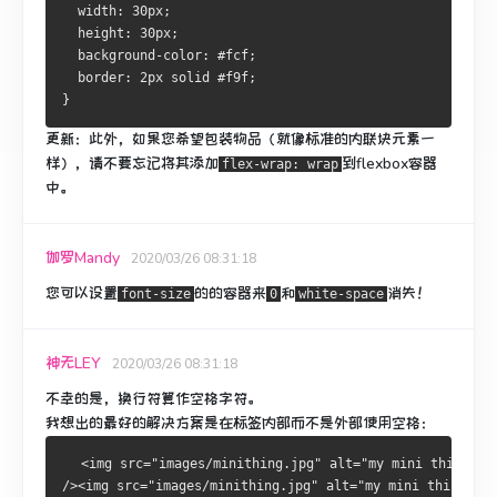
  width: 30px;
  height: 30px;
  background-color: #fcf;
  border: 2px solid #f9f;
}
更新：
此外，如果您希望包装物品（就像标准的内联块元素一
样），请不要忘记将其添加
到flexbox容器
flex-wrap: wrap
中。
伽罗Mandy
2020/03/26 08:31:18
您可以设置
的的
容器
来
和
消失！
font-size
0
white-space
神无LEY
2020/03/26 08:31:18
不幸的是，换行符算作空格字符。
我想出的最好的解决方案是在标签内部而不是外部使用空格：
  <img src="images/minithing.jpg" alt="my mini thing" 
/><img src="images/minithing.jpg" alt="my mini thing"