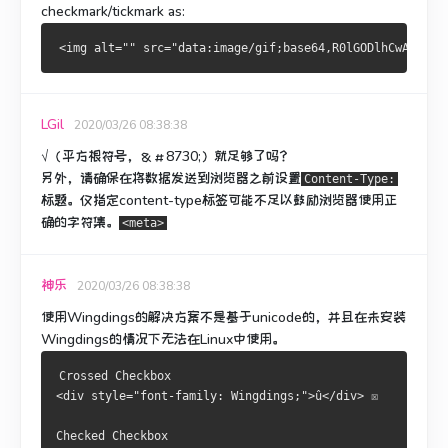
checkmark/tickmark as:
LGil
2020/03/26 08:38:38
√（平方根符号，＆＃8730;）就足够了吗？
另外，请确保
在
将数据发送到浏览器
之前
设置
Content-Type:
标题
。
仅指定
content-type标签可能不足以鼓励浏览器使用正
确的字符集。
<meta>
神乐
2020/03/26 08:38:38
使用Wingdings的解决方案不是基于unicode的，并且在未安装
Wingdings的情况下无法在Linux中使用。
Crossed Checkbox
<div style="font-family: Wingdings;">û</div> ☒
Checked Checkbox