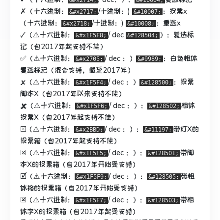
&#x2714;
&#10004;
✗（十六进制：
/十进制
：)
：投票x
&#x2717;
&#10007;
（十六进制：
/十进制：)
：重选x
&#x2718;
&#10008;
🗸（⚠十六进制：
/ dec
）：复选标
&#x1F5F8;
&#128504;
记（自2017年起支持不佳）
✅（⚠十六进制：
/ dec
：）
：白色
粗体
&#x2705;
&#9989;
复选标记（混合支持，截至2017年）
🗴（⚠十六进制：
/ dec
：）
：投票
&#x1F5F4;
&#128500;
脚本X（自2017年以来支持不佳）
🗶（⚠十六进制：
/ dec
：）：
粗体
&#x1F5F6;
&#128502;
投票X（自2017年起支持不佳）
⮽（⚠十六进制：
/ dec
：）：
带灯X的
&#x2BBD;
&#11197;
投票箱（自2017年起支持不佳）
🗵（⚠十六进制：
/ dec
：）：
带脚
&#x1F5F5;
&#128501;
本X的投票箱（自2017年开始受支持）
🗹（⚠十六进制：
/ dec
：）：
带粗
&#x1F5F9;
&#128505;
体格的投票箱（自2017年开始受支持）
🗷（⚠十六进制：
/ dec
：）：
带粗
&#x1F5F7;
&#128503;
体字X的投票箱（自2017年起受支持）