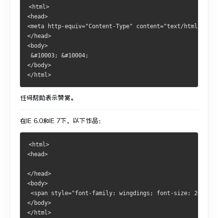
<html>
<head>
<meta http-equiv="Content-Type" content="text/html;chars
</head>
<body>
 &#10003; &#10004;
</body>
</html>
任何帮助表示赞赏。
在IE 6.0和IE 7下，以下作品：
<html>
<head>
</head>
<body>
 <span style="font-family: wingdings; font-size: 200%;">
</body>
</html>