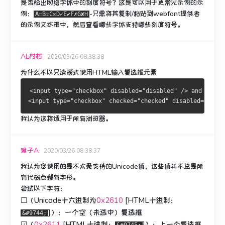
是否检出网络字体中的刻度符号？
这是可以用于更常见示例的示
例：
-只需将其复制/粘贴到webfont提供者
A☐B☑C☒D✓E✔F✗G✘H
的示例文本框中，然后查看哪些字体支持哪些刻度符号。
AL村村
2020/03/26 08:38:38
为什么不以只读模式使用HTML输入复选框元素
<input type="checkbox" disabled="disabled" /> and
<input type="checkbox" checked="checked" disabled="disab
我认为这将适用于所有浏览器。
猴子A
2020/03/26 08:38:37
我认为您使用的是不太受支持的Unicode值，这些值并不总是所
有代码点都有字形。
尝试以下字符：
☐（
Unicode十六进制为
0x2610
[HTML十进制：
]）：一个空（未选中）复选框
&#9744;
☑（
0x2611
[HTML十进制：
]）：上一个复选框