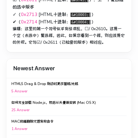
&#9745;
的选中版本
✓（
0x2713
[HTML十进制：
]）
&#10003;
✔（
0x2714
[HTML十进制：
]）
&#10004;
编辑：
这里的第一个符号似乎有些混乱，☐/ 0x2610。
这是一
个空（未选中）复选框，因此，如果您看到一个框，则应该是它
的外观。
它与☑/ 0x2611（已检查的版本）相对应。
Newest Answer
HTML5 Drag & Drop 拖动时更改图标/光标
5
Answer
如何完全卸载 Node.js，然后从头重新安装 (Mac OS X)
25
Answer
MAC终端删除代理有效命令
1
Answer