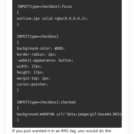
INPUT[type=checkbox]:focus
{
outline:1px solid rgba(0,0,0,0.2);
}
INPUT[type=checkbox]
{
background-color: #DDD;
border-radius: 2px;
-webkit-appearance: button;
width: 17px;
height: 17px;
margin-top: 1px;
cursor:pointer;
}
INPUT[type=checkbox]:checked
{
background:#409fd6 url("data:image/gif;base64,R0lGODlhCw
}
If you just wanted it in an IMG tag, you would do the