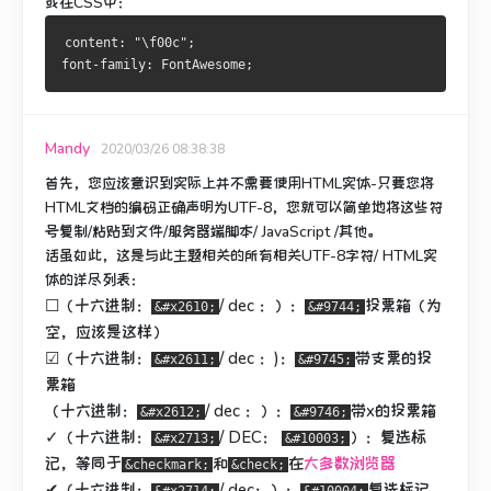
或在CSS中：
content: "\f00c";
font-family: FontAwesome;
Mandy
2020/03/26 08:38:38
首先，您应该意识到实际上并不需要使用HTML实体-只要您将
HTML文档的编码正确声明为UTF-8，您就可以简单地将这些符
号复制/粘贴到文件/服务器端脚本/ JavaScript /其他。
话虽如此，这是
与此主题相关
的所有相关UTF-8字符/ HTML实
体
的
详尽列表
：
☐（十六进制：
/ dec ：）：
投票箱（为
&#x2610;
&#9744;
空，应该是这样）
☑（十六进制：
/ dec ：)：
带支票的投
&#x2611;
&#9745;
票箱
（十六进制：
/ dec ：）：
带x的投票箱
&#x2612;
&#9746;
✓（十六进制：
/ DEC：
）：
复选标
&#x2713;
&#10003;
记，等同于
和
在
大多数浏览器
&checkmark;
&check;
✔（十六进制：
/ dec：）：
复选标记