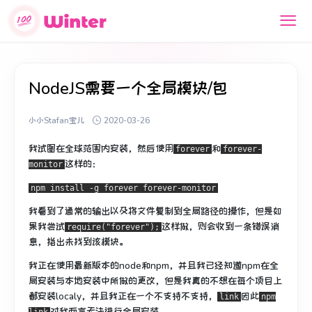
NodeJS需要一个全局模块/包
小小Stafan宝儿
2020-03-26
我试图在全球范围内安装，然后使用
和
forever
forever-
这样的：
monitor
npm install -g forever forever-monitor
我看到了通常的输出以及将文件复制到全局路径的操作，但是如
果我尝试
这样做，则会收到一条错误消
require("forever");
息，指出未找到该模块。
我正在使用最新版本的node和npm，并且我已经知道npm在全
局安装与本地安装中所做的更改，但是我
真的不想
在每个项目上
都安装localy，并且我正在一个不支持不支持，
因此
link
npm
对我而言无法进行全局安装。