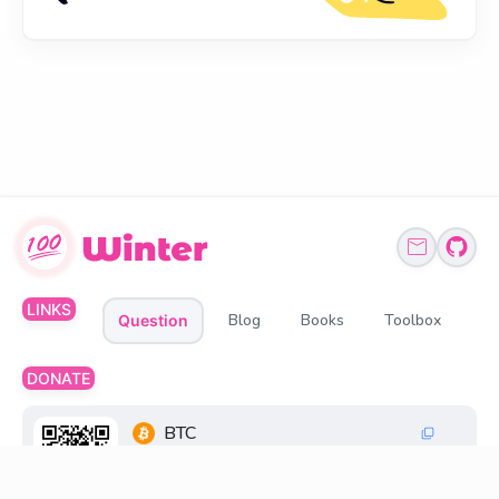
LINKS
Blog
Books
Toolbox
Question
DONATE
BTC
1Q6ZDFC3FueXY3JocmeMqgiSsGGtppbvz2