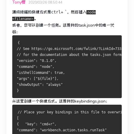
Tony樱
2020/03/26 08:50:44
集成终端的快捷方式是
+
，然后键入
ctrl
`
node
。
<filename>
或者，您可以创建一个任务。
这是我的task.json中的唯一代
码：
{
// See https://go.microsoft.com/fwlink/?LinkId=733558
// for the documentation about the tasks.json format
"version": "0.1.0",
"command": "node",
"isShellCommand": true,
"args": ["${file}"],
"showOutput": "always"
}
从这里创建一个快捷方式。
这是我的keybindings.json：
// Place your key bindings in this file to overwrite th
[
{   "key": "cmd+r",
"command": "workbench.action.tasks.runTask"