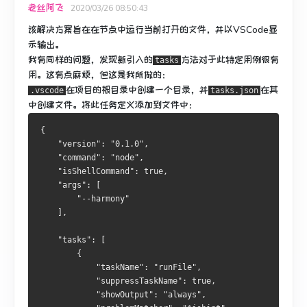
老丝阿飞
2020/03/26 08:50:43
该解决方案旨在在节点中运行当前打开的文件，并以VSCode显
示输出。
我有同样的问题，发现新引入的
方法对于此特定用例很有
tasks
用。
这有点麻烦，但这是我所做的：
在项目的根目录中
创建一个
目录，并
在其
.vscode
tasks.json
中
创建
文件。
将此任务定义添加到文件中：
{
    "version": "0.1.0",
    "command": "node",
    "isShellCommand": true,
    "args": [
        "--harmony"
    ],
    "tasks": [
        {
            "taskName": "runFile",
            "suppressTaskName": true,
            "showOutput": "always",