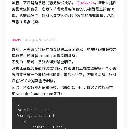
流行，可以帮助您随时随地调试代码。
Quokka.js
。
使用此插件
的最大优势在于，您可以节省大量时间在Web浏览器上评估代
码，借助此插件，您可以看到VS代码中发生的所有事情，从而
节省了很多时间。
Itachi
2020/03/26 08:50:43
好吧，只需运行代码并在控制台上显示输出，就可以创建任务并
执行它，就像@canerbalci提到的那样。
不利的一面是，您只会得到输出而已。
我真正想做的是能够调试代码，比如说我正在尝试解决一个小的
算法或尝试一个新的ES6功能，然后运行它，但有些麻烦，我可
以在VSC中对其进行调试。
因此，我没有为其创建任务，而是按如下所示修改了此目录中
的.vscode / launch.json文件：
{
"version": "0.2.0",
"configurations": [
    {
        "name": "Launch",