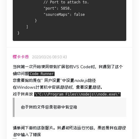
            // Port to attach to.
            "port": 5858,
            "sourceMaps": false
        }
    ]
}
樱卡卡西
2020/03/26 08:50:43
当我第一次开始使用
带有扩展名的
VS Code
时，我遇到了这个
确切问题
Code Runner
您需要做的是
在“
用户设置”中设置
node.js
路径
在Windows计算机中安装
路径时
，
需要设置
路径
。
对于我来说
\"C:\\Program Files\\nodejs\\node.exe\"
由于我的文件目录名称中有空格
请参阅
下面的
这张
图片
。
我
最初
无法运行代码
，
原因是我在
路径
名
中输入了错误