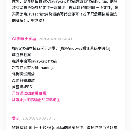
此外，您可以选择部分JavaScript代码并运行代码段。
该扩展名
还可以与未保存的文件一起使用，因此您只需创建一个文件，将
其更改为Javascript并快速编写代码即可（对于只需要快速尝试
的情况）。
很方便！
Gil伽罗小宇宙
2020/03/26 08:50:43
在VS代码中执行以下步骤。[在Windows操作系统中执行]
建立新档案
在其中编写JavaScript代码
将文件另存为filename.js
转到调试菜单
点击开始调试
或直接按F5
开始调试的屏幕截图
终端中js代码输出的屏幕截图
番长
2020/03/26 08:50:43
我建议您使用一个名为Quokka的简单插件，该插件在当今非常