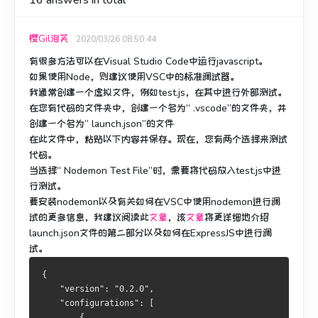
16
answers in total
樱Gil泡芙
2020/03/26 08:50:44
有很多方法可以在Visual Studio Code中运行javascript。
如果使用Node，则建议使用VSC中的标准调试器。
我通常创建一个虚拟文件，例如test.js，在其中进行外部测试。
在您有代码的文件夹中，创建一个名为“ .vscode”的文件夹，并
创建一个名为“ launch.json”的文件
在此文件中，粘贴以下内容并保存。
现在，您有两个选择来测试
代码。
当选择“ Nodemon Test File”时，需要将代码放入test.js中进
行测试。
要安装nodemon以及有关如何在VSC中使用nodemon进行调
试的更多信息，我建议阅读此
文章
，
该
文章
将更详细地介绍
launch.json文件的第二部分以及如何在ExpressJS中进行调
试。
{
    "version": "0.2.0",
    "configurations": [
        {