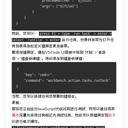
            "problemMatcher": "$jshint",
            "args": ["${file}"]
        }
    ]
}
然后，您可以：
press F1 > type `run task` > enter >
运行任务，但是我发现为打开任
select `runFile` > enter
务列表添加自定义键绑定更加容易。
要添加键绑定，请在VSCode UI菜单中转到“代码”>“首选
项”>“键盘快捷键”。
将此添加到键盘快捷键：
{
    "key": "cmd+r",
    "command": "workbench.action.tasks.runTask"
}
当然，您可以选择任何您想要的键组合。
更新：
假设您正在运行JavaScript代码对其进行
测试
，则可以
通过将其
属性
设置为
来
将任务标记为
测试
任务
，然后可以将键绑定到
命令
以进行单次操作。