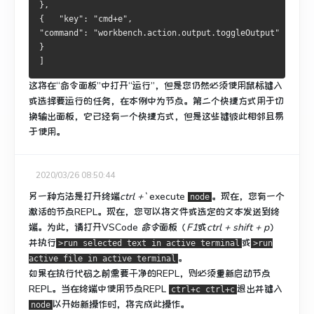
},
{   "key": "cmd+e",
"command": "workbench.action.output.toggleOutput"
}
]
这将在“命令面板”中打开“运行”，但是您仍然必须使用鼠标键入
或选择要运行的任务，在本例中为节点。
第二个快捷方式用于切
换输出面板，它已经有一个快捷方式，但是这些键彼此相邻且易
于使用。
2020/03/26 08:50:44
另一种方法是打开终端
ctrl +`
execute
。
现在，您有一个
node
激活的节点REPL。
现在，您可以将文件或选定的文本发送到终
端。
为此，请打开VSCode
命令
面板
（
F1
或
ctrl + shift + p
）
并执行
或
>run selected text in active terminal
>run
。
active file in active terminal
如果在执行代码之前需要干净的REPL，则必须重新启动节点
REPL。
当在终端中使用节点REPL
退出并键入
ctrl+c ctrl+c
以开始新
操作时，将完成此操作
。
node