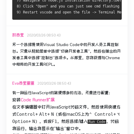
7) Navigate to node.js installation directory.(Default C
8) Click "Open" and you can just see cmd flashing
9) Restart vscode and open the file -> Terminal Menu -> 
凯西里
2020/03/26 08:50:43
另一个选择是使用Visual Studio Code中的开发人员工具控制
台。
只需从帮助菜单中选择“切换开发者工具”，然后在弹出的开
发者工具中选择“控制台”选项卡。
从那里，您将获得与Chrome
中相同的开发工具REPL。
Eva西里蛋蛋
2020/03/26 08:50:43
有一种运行JavaScript的简便得多的方法，无需进行配置：
安装
Code Runner扩展
在文本编辑器中打开JavaScript代码文件，然后使用快捷方
式
+
+
（或
在macOS上为
+
Control
Alt
N
⌃ Control
⌥
+
），或按
，然后选择/键入
，代码
Option
N
F1
Run Code
将运行，输出将显示在“输出”窗口中。