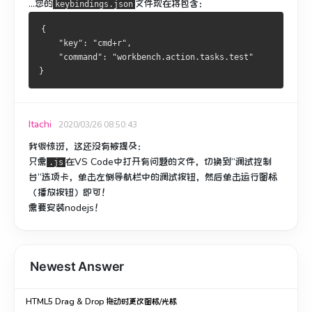
...您的
文件现在将包含：
keybindings.json
{
    "key": "cmd+r",
    "command": "workbench.action.tasks.test"
}
Itachi
2020/03/26 08:50:43
我很惊讶，这还没有被提及：
只需
在VS Code中
打开有
问题
的
文件，切换到“调试控制
.js
台”选项卡，单击左侧导航栏中的调试按钮，然后单击运行图标
（播放按钮）即可！
需要安装nodejs！
Newest Answer
HTML5 Drag & Drop 拖动时更改图标/光标