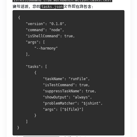
isTestCommand
true
workbench.action.tasks.test
换句话说，您的
文件现在将包含：
tasks.json
{
    "version": "0.1.0",
    "command": "node",
    "isShellCommand": true,
    "args": [
        "--harmony"
    ],
    "tasks": [
        {
            "taskName": "runFile",
            "isTestCommand": true,
            "suppressTaskName": true,
            "showOutput": "always",
            "problemMatcher": "$jshint",
            "args": ["${file}"]
        }
    ]
}