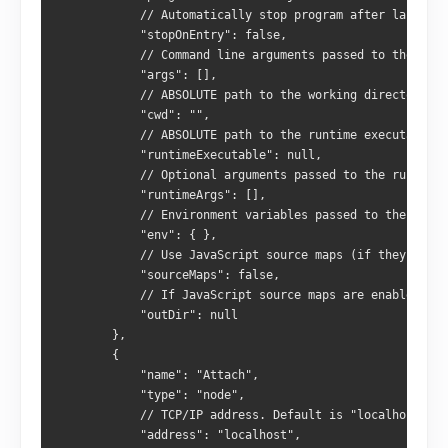
            // Automatically stop program after launch.
            "stopOnEntry": false,
            // Command line arguments passed to the prog
            "args": [],
            // ABSOLUTE path to the working directory of
            "cwd": "",
            // ABSOLUTE path to the runtime executable t
            "runtimeExecutable": null,
            // Optional arguments passed to the runtime 
            "runtimeArgs": [],
            // Environment variables passed to the progr
            "env": { },
            // Use JavaScript source maps (if they exist
            "sourceMaps": false,
            // If JavaScript source maps are enabled, th
            "outDir": null
        }, 
        {
            "name": "Attach",
            "type": "node",
            // TCP/IP address. Default is "localhost".
            "address": "localhost",