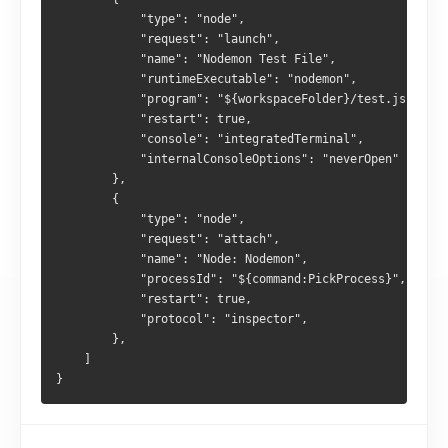
            "type": "node",
            "request": "launch",
            "name": "Nodemon Test File",
            "runtimeExecutable": "nodemon",
            "program": "${workspaceFolder}/test.js",
            "restart": true,
            "console": "integratedTerminal",
            "internalConsoleOptions": "neverOpen"
        },
        {
            "type": "node",
            "request": "attach",
            "name": "Node: Nodemon",
            "processId": "${command:PickProcess}",
            "restart": true,
            "protocol": "inspector",
        },
    ]
}