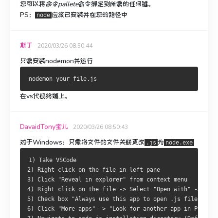
您可以将
命令pallete
命令
绑定
到所需的任何键。
PS：
应该已安装并在您的路径中
node
斯丁
2020/03/26 08:50:44
只需安装nodemon并运行
在vs代码终端上。
DavaidTony宝儿
2020/03/26 08:50:43
对于Windows
：只需将文件的文件关联更改
为
.js
node.exe
1) Take VSCode
2) Right click on the file in left pane
3) Click "Reveal in explorer" from context menu
4) Right click on the file -> Select "Open with" -> Sel
5) Check box "Always use this app to open .js file"
6) Click "More apps" -> "Look for another app in PC"