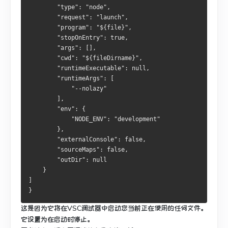
        "type": "node",
        "request": "launch",
        "program": "${file}",
        "stopOnEntry": true,
        "args": [],
        "cwd": "${fileDirname}",
        "runtimeExecutable": null,
        "runtimeArgs": [
            "--nolazy"
        ],
        "env": {
            "NODE_ENV": "development"
        },
        "externalConsole": false,
        "sourceMaps": false,
        "outDir": null
    }
]
}
这是因为它将在VSC调试器中启动您当前正在使用的任何文件。
它设置为在启动时停止。