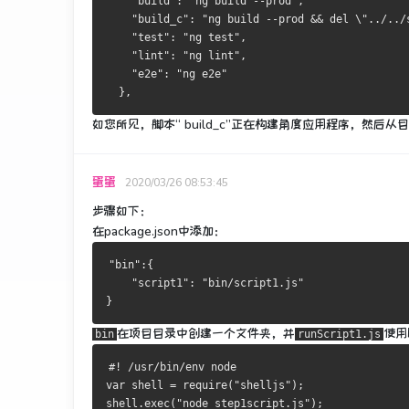
    "build": "ng build --prod",
    "build_c": "ng build --prod && del \"../../
    "test": "ng test",
    "lint": "ng lint",
    "e2e": "ng e2e"
  },
如您所见，脚本“ build_c”正在构建角度应用程序，然
蛋蛋
2020/03/26 08:53:45
步骤如下：
在package.json中添加：
"bin":{
    "script1": "bin/script1.js" 
}
在项目目录中
创建一个
文件夹，并
使用
bin
runScript1.js
#! /usr/bin/env node
var shell = require("shelljs");
shell.exec("node step1script.js");