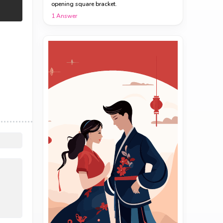
opening square bracket.
1
Answer