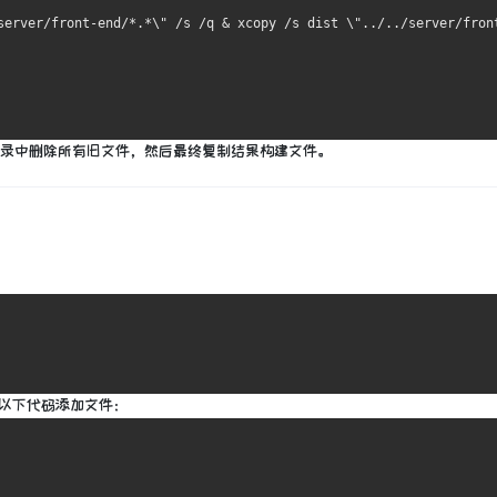
server/front-end/*.*\" /s /q & xcopy /s dist \"../../server/fron
后从目录中删除所有旧文件，然后最终复制结果构建文件。
以下代码
添加文件
：