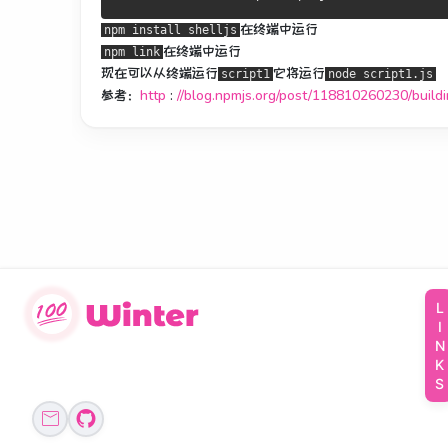
在终端中
运行
npm install shelljs
在终端中
运行
npm link
现在可以从终端运行
它将运行
script1
node script1.js
参考：
http
:
//blog.npmjs.org/post/118810260230/buil
LINKS