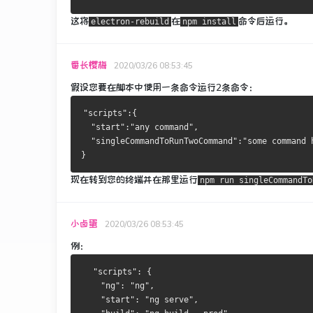
这将
在
命令
后
运行
。
electron-rebuild
npm install
番长樱梅
2020/03/26 08:53:45
假设您要在脚本中使用一条命令运行2条命令：
"scripts":{
  "start":"any command",
  "singleCommandToRunTwoCommand":"some command 
}
现在转到您的终端并在那里运行
npm run singleCommandTo
小卤蛋
2020/03/26 08:53:45
例：
  "scripts": {
    "ng": "ng",
    "start": "ng serve",