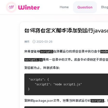
Home
Blo
Question
如何将自定义脚本添加到运行javascri
神乐
2020-03-26
我希望能够
在将要运行的项目目录中
执行命令
script1
node
是同一目录中的文件。
该命令必须特定于项目
script1.js
到目前为止，我尝试添加：
"scripts": {
    "script1": "node script1.js"
}
到我的package.json文件，但是当我尝试运行时
，
script1