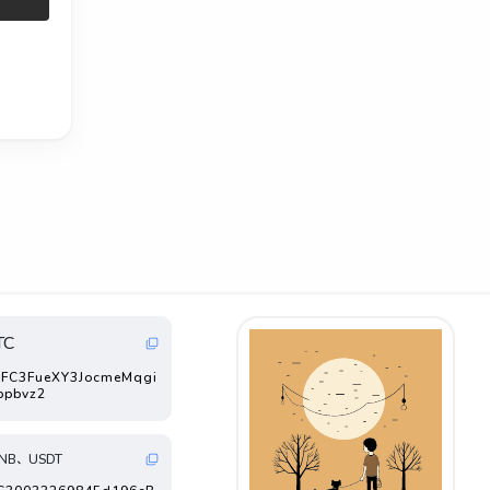
TC
FC3FueXY3JocmeMqgi
ppbvz2
NB、USDT