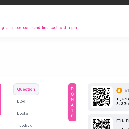
ding-a-simple-command-line-tool-with-npm
DONATE
Question
B
1Q6ZD
Blog
SsGGt
Books
ETH、B
Toolbox