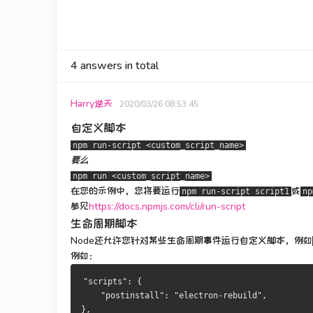
4
answers in total
Harry逆天
2020/03/26 08:53:45
自定义脚本
npm run-script <custom_script_name>
要么
npm run <custom_script_name>
在您的示例中，您将要运行
或
npm run-script script1
np
参见
https://docs.npmjs.com/cli/run-script
生命周期脚本
Node还允许您针对某些生命周期事件运行自定义脚本，例如
例如：
"scripts": {
    "postinstall": "electron-rebuild",
},