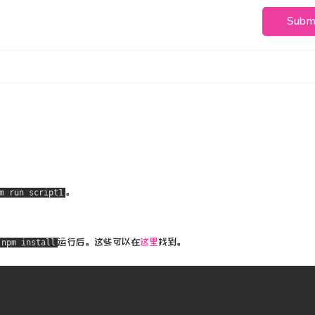
Subm
。
m run script1
运行后。
这些可以在
这里
找到
。
npm install