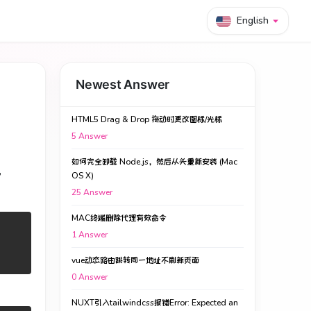
English
Newest Answer
HTML5 Drag & Drop 拖动时更改图标/光标
5
Answer
如何完全卸载 Node.js，然后从头重新安装 (Mac
。
OS X)
25
Answer
MAC终端删除代理有效命令
1
Answer
vue动态路由跳转同一地址不刷新页面
0
Answer
NUXT引入tailwindcss报错Error: Expected an