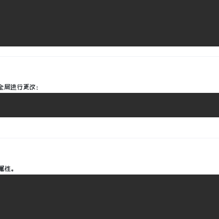
全局进行更改
：
属性
。