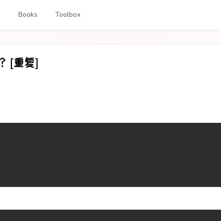
g
Books
Toolbox
[重复]