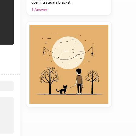
opening square bracket.
1
Answer