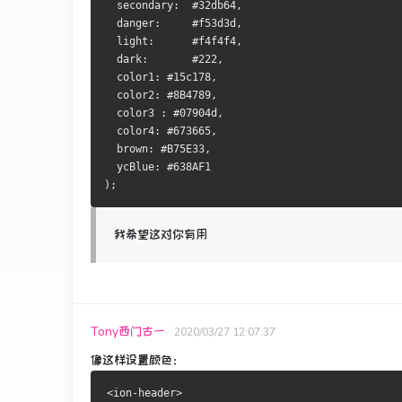
  secondary:  #32db64,
  danger:     #f53d3d,
  light:      #f4f4f4,
  dark:       #222,
  color1: #15c178,
  color2: #8B4789,
  color3 : #07904d,
  color4: #673665,
  brown: #B75E33,
  ycBlue: #638AF1
);
我希望这对你有用
Tony西门古一
2020/03/27 12:07:37
像这样设置颜色：
<ion-header>