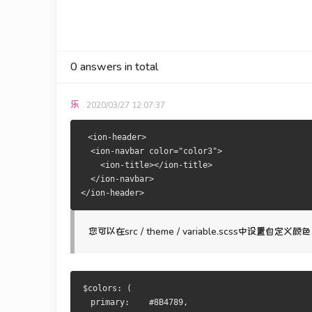
0
answers in total
乐
2020/03/27 12:07:37
 <ion-header>
  <ion-navbar color="color3">
    <ion-title></ion-title>
  </ion-navbar> 
</ion-header>
您可以在src / theme / variable.scss中设置自定
$colors: (
  primary:    #8B4789,