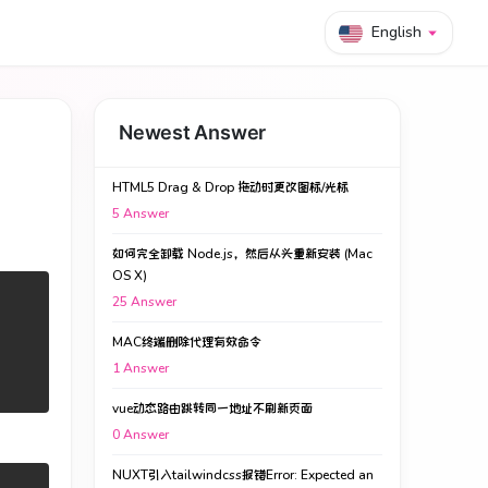
English
Newest Answer
HTML5 Drag & Drop 拖动时更改图标/光标
5
Answer
如何完全卸载 Node.js，然后从头重新安装 (Mac
OS X)
25
Answer
MAC终端删除代理有效命令
1
Answer
vue动态路由跳转同一地址不刷新页面
0
Answer
NUXT引入tailwindcss报错Error: Expected an