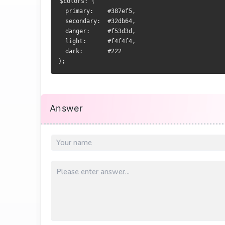
$colors: (
  primary:    #387ef5,
  secondary:  #32db64,
  danger:     #f53d3d,
  light:      #f4f4f4,
  dark:       #222
);
Answer