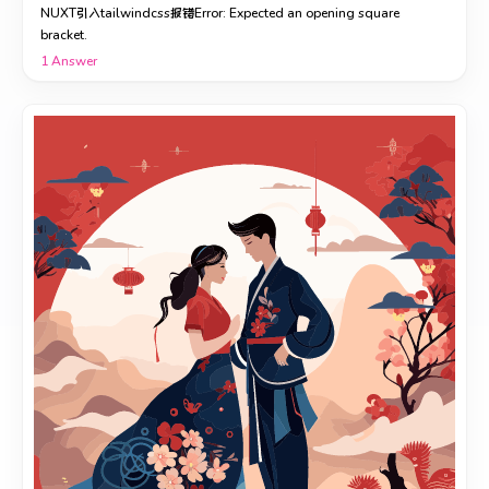
NUXT引入tailwindcss报错Error: Expected an opening square
bracket.
1
Answer