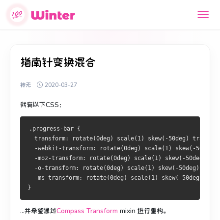
指南针变换混合
神无
2020-03-27
我有以下CSS：
.progress-bar {
  transform: rotate(0deg) scale(1) skew(-50deg) translat
  -webkit-transform: rotate(0deg) scale(1) skew(-50deg)
  -moz-transform: rotate(0deg) scale(1) skew(-50deg) tra
  -o-transform: rotate(0deg) scale(1) skew(-50deg) trans
  -ms-transform: rotate(0deg) scale(1) skew(-50deg) tran
}
...并希望通过
Compass Transform
mixin
进行重构
。