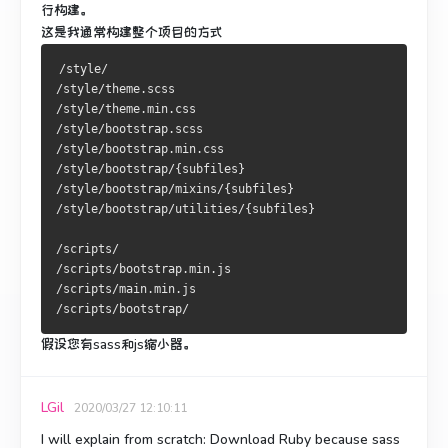
行构建。
这是我通常构建整个项目的方式
/style/
/style/theme.scss
/style/theme.min.css
/style/bootstrap.scss
/style/bootstrap.min.css
/style/bootstrap/{subfiles}
/style/bootstrap/mixins/{subfiles}
/style/bootstrap/utilities/{subfiles}
/scripts/
/scripts/bootstrap.min.js
/scripts/main.min.js
/scripts/bootstrap/
假设您有sass和js缩小器。
LGil
2020/03/27 12:10:11
I will explain from scratch: Download Ruby because sass