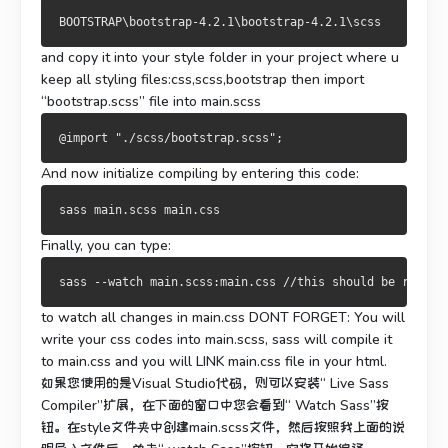
and copy it into your style folder in your project where u
keep all styling files:css,scss,bootstrap then import
“bootstrap.scss” file into main.scss
And now initialize compiling by entering this code:
Finally, you can type:
to watch all changes in main.css DONT FORGET: You will
write your css codes into main.scss, sass will compile it
to main.css and you will LINK main.css file in your html.
如果您使用的是Visual Studio代码，则可以安装“ Live Sass
Compiler”扩展，在下面的窗口中您会看到“ Watch Sass”按
钮。
在style文件夹中创建main.scss文件，然后按照我上面的说