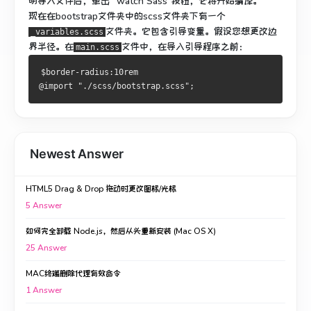
明导入文件后，单击“ watch Sass”按钮，它将开始编译。
现在在bootstrap文件夹中的scss文件夹下有一个
文件夹。
它包含引导变量。
假设您想更改边
_variables.scss
界半径。
在
文件中，在导入引导程序之前：
main.scss
$border-radius:10rem
@import "./scss/bootstrap.scss";
Newest Answer
HTML5 Drag & Drop 拖动时更改图标/光标
5
Answer
如何完全卸载 Node.js，然后从头重新安装 (Mac OS X)
25
Answer
MAC终端删除代理有效命令
1
Answer