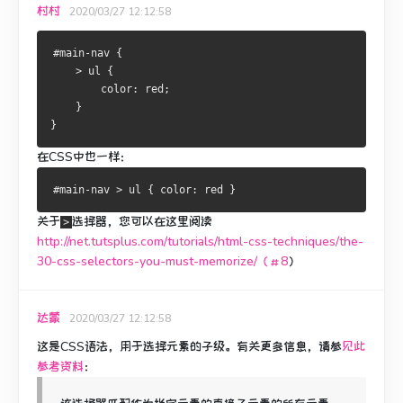
村村
2020/03/27 12:12:58
#main-nav {
    > ul {
        color: red;
    }
}
在CSS中也一样：
关于
选择器，您可以在这里阅读
>
http://net.tutsplus.com/tutorials/html-css-techniques/the-
30-css-selectors-you-must-memorize/（＃8
）
达蒙
2020/03/27 12:12:58
这是CSS语法，用于选择元素的子级。
有关
更多信息，
请参
见此
参考资料
：