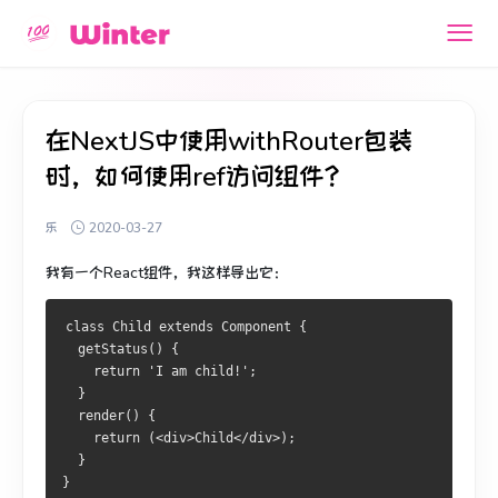
在NextJS中使用withRouter包装
时，如何使用ref访问组件？
乐
2020-03-27
我有一个React组件，我这样导出它：
class Child extends Component {
  getStatus() {
    return 'I am child!';
  }
  render() {
    return (<div>Child</div>);
  }
}