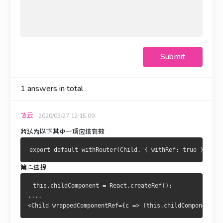
Submit
1
answers in total
飞云
2020/03/27 12:15:09
我认为以下其中一项应该有效
第二选择
 this.childComponent = React.createRef();
....
<Child wrappedComponentRef={c => (this.childComponent  =