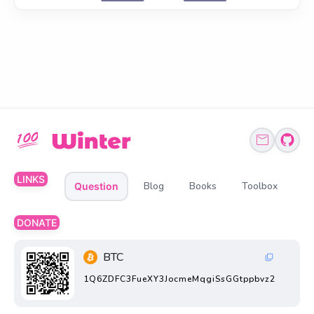
LINKS
Blog
Books
Toolbox
Question
DONATE
BTC
1Q6ZDFC3FueXY3JocmeMqgiSsGGtppbvz2