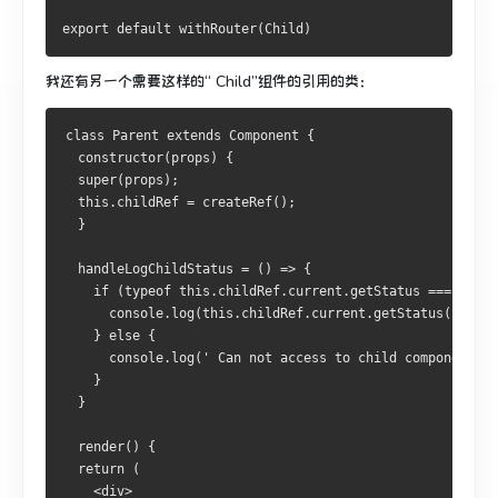
export default withRouter(Child)
我还有另一个需要这样的“ Child”组件的引用的类：
class Parent extends Component {
  constructor(props) {
  super(props);
  this.childRef = createRef();
  } 
  handleLogChildStatus = () => {
    if (typeof this.childRef.current.getStatus === 'func
      console.log(this.childRef.current.getStatus());
    } else {
      console.log(' Can not access to child component vi
    }
  }
  render() {
  return (
    <div>