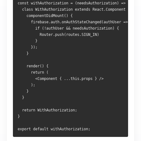
const withAuthorization = (needsAuthorization) => (Compo
  class WithAuthorization extends React.Component {
    componentDidMount() {
      firebase.auth.onAuthStateChanged(authUser => {
        if (!authUser && needsAuthorization) {
          Router.push(routes.SIGN_IN)
        }
      });
    }
    render() {
      return (
        <Component { ...this.props } />
      );
    }
  }
  return WithAuthorization;
}
export default withAuthorization;