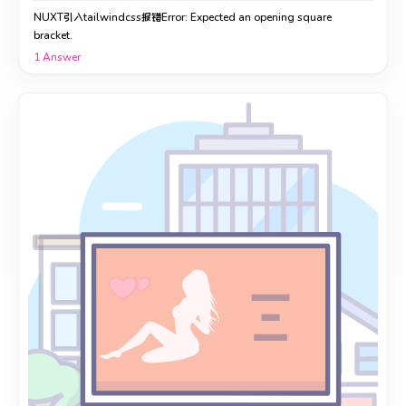
NUXT引入tailwindcss报错Error: Expected an opening square
bracket.
1
Answer