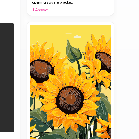
opening square bracket.
1
Answer