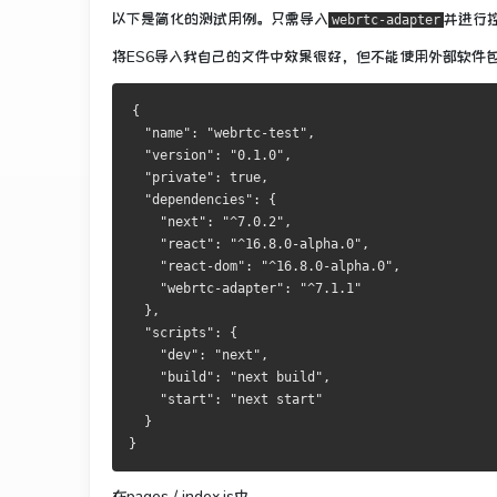
以下是简化的测试用例。
只需导入
并进行
webrtc-adapter
将ES6导入我自己的文件中效果很好，但不能使用外部软件
{
  "name": "webrtc-test",
  "version": "0.1.0",
  "private": true,
  "dependencies": {
    "next": "^7.0.2",
    "react": "^16.8.0-alpha.0",
    "react-dom": "^16.8.0-alpha.0",
    "webrtc-adapter": "^7.1.1"
  },
  "scripts": {
    "dev": "next",
    "build": "next build",
    "start": "next start"
  }
}
在pages / index.js中