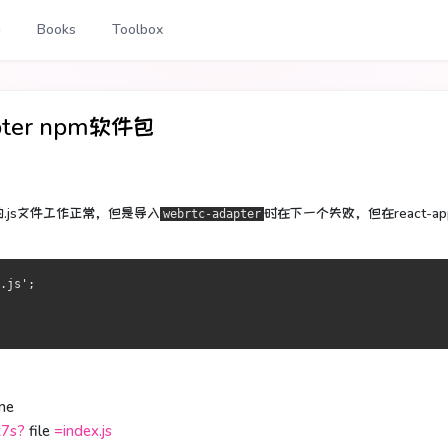
g
Books
Toolbox
pter npm软件包
.js文件工作正常，但是导入
时在下一个失败，但在react-a
webrtc-adapter
.js';
ine
z7s?
file
=index.js