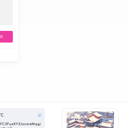
it
TC
FC3FueXY3JocmeMqgi