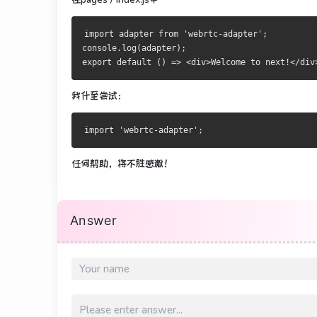
import adapter from 'webrtc-adapter';
console.log(adapter);
export default () => <div>Welcome to next!</div
我什至尝试：
任何帮助，将不胜感激！
Answer