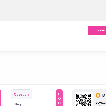
Subm
DONATE
Question
B
1Q6ZD
Blog