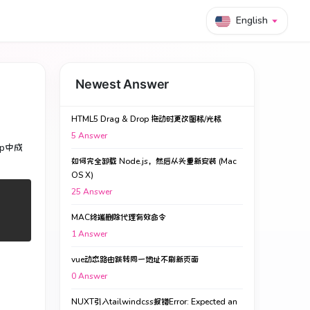
English
Newest Answer
HTML5 Drag & Drop 拖动时更改图标/光标
5
Answer
pp中成
如何完全卸载 Node.js，然后从头重新安装 (Mac
OS X)
25
Answer
MAC终端删除代理有效命令
1
Answer
vue动态路由跳转同一地址不刷新页面
0
Answer
NUXT引入tailwindcss报错Error: Expected an