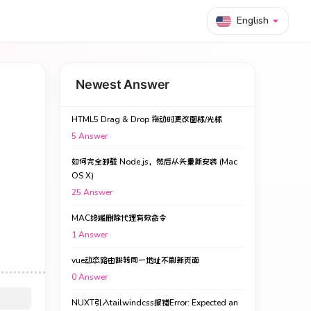
English
Newest Answer
HTML5 Drag & Drop 拖动时更改图标/光标
5
Answer
如何完全卸载 Node.js，然后从头重新安装 (Mac
OS X)
25
Answer
MAC终端删除代理有效命令
1
Answer
vue动态路由跳转同一地址不刷新页面
0
Answer
NUXT引入tailwindcss报错Error: Expected an