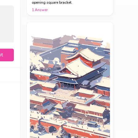
opening square bracket.
1
Answer
it