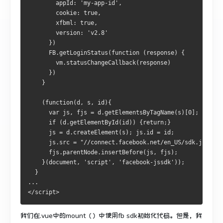
        appId: 'my-app-id',
        cookie: true,
        xfbml: true,
        version: 'v2.8'
      })
      FB.getLoginStatus(function (response) {
        vm.statusChangeCallback(response)
      })
    }
    (function(d, s, id){
      var js, fjs = d.getElementsByTagName(s)[0];
      if (d.getElementById(id)) {return;}
      js = d.createElement(s); js.id = id;
      js.src = "//connect.facebook.net/en_US/sdk.js";
      fjs.parentNode.insertBefore(js, fjs);
    }(document, 'script', 'facebook-jssdk'));
  }
...
</script>
我们在.vue中的mount（）中使用fb sdk初始化代码。
但是，我