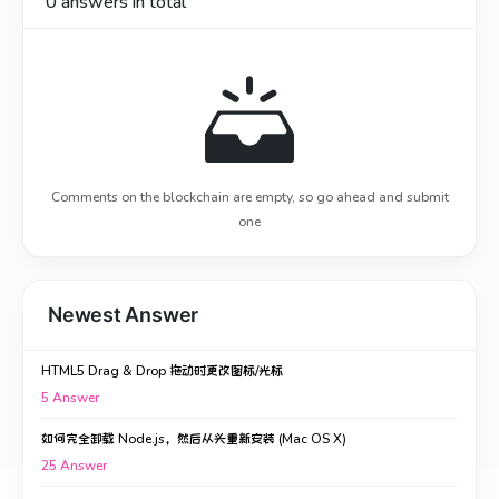
0
answers in total
Comments on the blockchain are empty, so go ahead and submit
one
Newest Answer
HTML5 Drag & Drop 拖动时更改图标/光标
5
Answer
如何完全卸载 Node.js，然后从头重新安装 (Mac OS X)
25
Answer