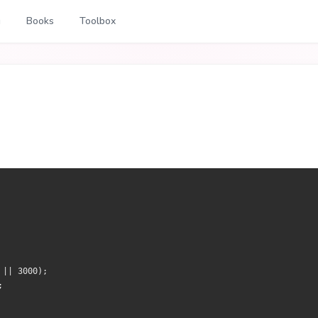
g
Books
Toolbox
 || 3000);
;