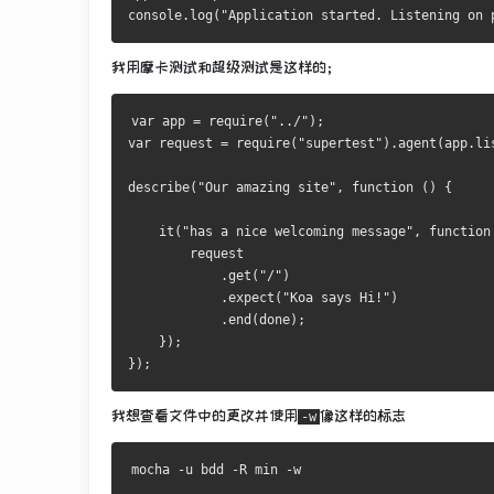
console.log("Application started. Listening on 
我用摩卡测试和超级测试是这样的；
var app = require("../");
var request = require("supertest").agent(app.li
describe("Our amazing site", function () {
    it("has a nice welcoming message", function
        request
            .get("/")
            .expect("Koa says Hi!")
            .end(done);
    });
});
我想查看文件中的更改并使用
像这样
的
标志
-w