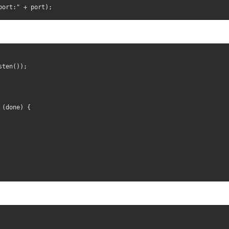
port:" + port);
sten());
 (done) {