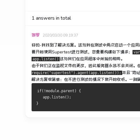
1
answers in total
伽罗
2020/03/30 09:19:37
好的-我找到了解决方案。
这与我在测试中两次启动一个应用
要开始使用Supertest进行测试，您需要构建如下请求：
var
这与我们在应用程序中所做的相同。
app.listen()
由于我们正在监视文件的更改，因此服务器永远不会关闭。
并且“地
require("supertest").agent(app.listen());
解决方案很简单：在不进行测试的情况下就开始收听。
一种
if(!module.parent) {
   app.listen();
}