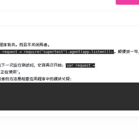
程序有关。
而且不关闭两者。
。
顺便说一句
 request = require("supertest").agent(app.listen());
在下一次运行测试时，它将再次开始：
var request =
址正在使用”。
简单的方法是检查应用程序中的模块父级：