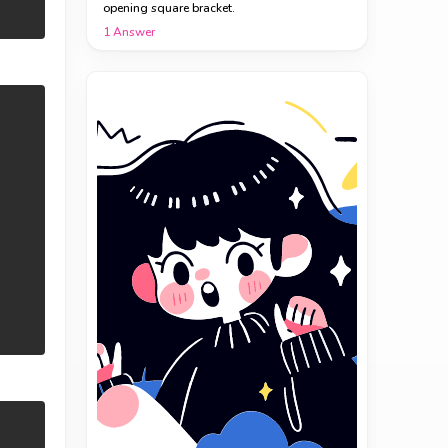
opening square bracket.
1
Answer