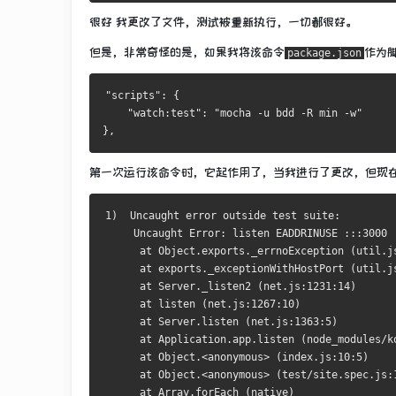
很好
我更改了文件，测试被重新执行，一切都很好。
但是，非常奇怪的是，如果我将该命令
作为
package.json
"scripts": {
    "watch:test": "mocha -u bdd -R min -w"
},
第一次运行该命令时，它起作用了，当我进行了更改，但现
1)  Uncaught error outside test suite:
     Uncaught Error: listen EADDRINUSE :::3000
      at Object.exports._errnoException (util.j
      at exports._exceptionWithHostPort (util.j
      at Server._listen2 (net.js:1231:14)
      at listen (net.js:1267:10)
      at Server.listen (net.js:1363:5)
      at Application.app.listen (node_modules/k
      at Object.<anonymous> (index.js:10:5)
      at Object.<anonymous> (test/site.spec.js:
      at Array.forEach (native)