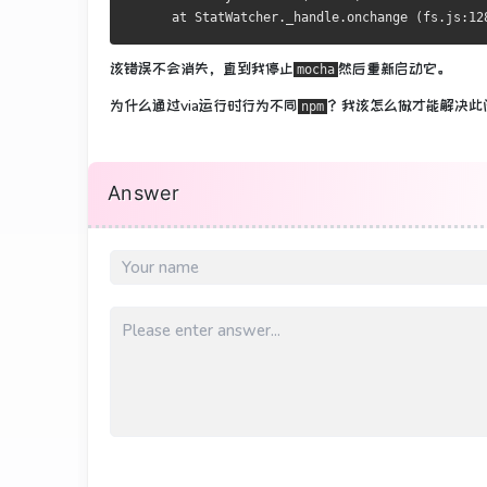
      at StatWatcher._handle.onchange (fs.js:12
该错误不会消失，直到我停止
然后重新启动它。
mocha
为什么通过via运行时行为不同
？
我该怎么做才能解决此
npm
Answer