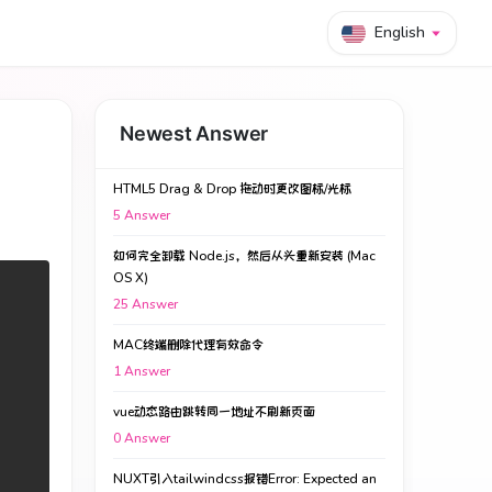
English
Newest Answer
HTML5 Drag & Drop 拖动时更改图标/光标
5
Answer
如何完全卸载 Node.js，然后从头重新安装 (Mac
OS X)
25
Answer
MAC终端删除代理有效命令
1
Answer
vue动态路由跳转同一地址不刷新页面
0
Answer
NUXT引入tailwindcss报错Error: Expected an