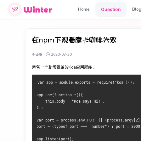
Home
Blo
Question
在npm下观看摩卡咖啡失败
小卤蛋
2020-03-30
我有一个非常简单的Koa应用程序：
var app = module.exports = require("koa")();
app.use(function *(){
    this.body = "Koa says Hi!";
});
var port = process.env.PORT || (process.argv[2]
port = (typeof port === "number") ? port : 3000
app.listen(port);