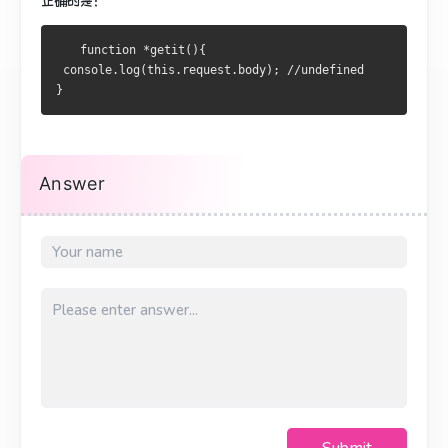
正确的是：
   function *getit(){
 console.log(this.request.body); //undefined
}
Answer