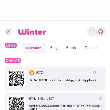
LINKS
Blog
Books
Toolbox
Question
DONATE
BTC
1Q6ZDFC3FueXY3JocmeMqgiSsGGtppbvz2
ETH、BNB、USDT
0xff6FC30033269845d196cB48F6a0660598D2
18D8