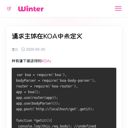
请求主体在KOA中未定义
宝儿
2020-03-30
我有
像下面
这样的
KOA
：
var koa = require('koa'),
bodyParser = require('koa-body-parser'),
router = require('koa-router'),
app = koa();
app.use(router(app));
app.use(bodyParser());
app.post('http://localhost/get',getit);
function *getit(){
 console.log(this.req.body); //undefined