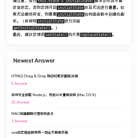
请注意，该行
要求您永远不要
this.state = initialState;
改变状态，否则您将污染
并且无法进行重置。
如
initialState
果无法避免突变，则需要
在构造函数中
创建的副
initialState
本
。
（或按照
进行功能
initialState
。）
getInitialState()
最后，建议您使用
而不是
。
setState()
replaceState()
Newest Answer
HTML5 Drag & Drop 拖动时更改图标/光标
5
Answer
如何完全卸载 Node.js，然后从头重新安装 (Mac OS X)
25
Answer
MAC终端删除代理有效命令
1
Answer
vue动态路由跳转同一地址不刷新页面