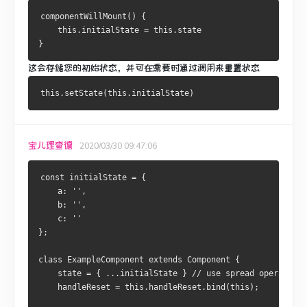
componentWillMount() {
    this.initialState = this.state
}
这会存储您的初始状态，并可在需要时通过调用来重置状态
宝儿理查德
2020/03/30 09:47:06
const initialState = {
    a: '',
    b: '',
    c: ''
};
class ExampleComponent extends Component {
    state = { ...initialState } // use spread operator t
    handleReset = this.handleReset.bind(this);