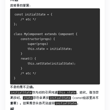
该
接受的答案
：
const initialState = {
    /* etc */
};
class MyComponent extends Component {
    constructor(props) {
        super(props)
        this.state = initialState;
    }
    reset() {
        this.setState(initialState);
    }
    /* etc */
}
不幸的是
不正确
。
作为对的引用传递
，因此，每当您
initialState
this.state
更改时，
您也会更改
（
const
在这里并不
state
initialState
重要）。
结果是您永远无法返回
。
initialState
解