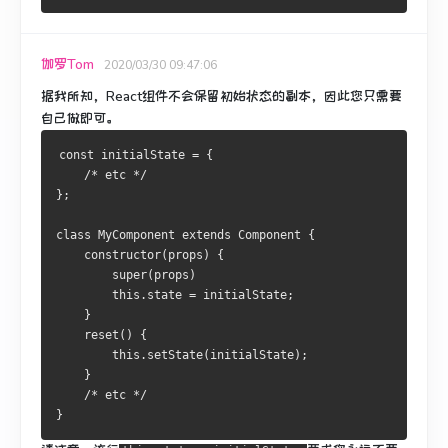
伽罗Tom
2020/03/30 09:47:06
据我所知，React组件不会保留初始状态的副本，因此您只需要
自己做即可。
const initialState = {
    /* etc */
};
class MyComponent extends Component {
    constructor(props) {
        super(props)
        this.state = initialState;
    }
    reset() {
        this.setState(initialState);
    }
    /* etc */
}