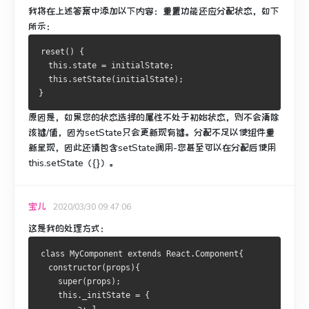
我将在上述答案中添加以下内容：重置功能还应分配状态，如下
所示：
reset() {
  this.state = initialState;
  this.setState(initialState);
}
原因是，如果您的状态选择的属性不处于初始状态，则不会清除
该键/值，因为setState只会更新现有键。
分配不足以使组件重
新呈现，因此还请包含setState调用-您甚至可以在分配后使用
this.setState（{}）。
宝儿
2020/03/30 09:47:06
这是我的处理方式：
class MyComponent extends React.Component{
  constructor(props){
    super(props);
    this._initState = {