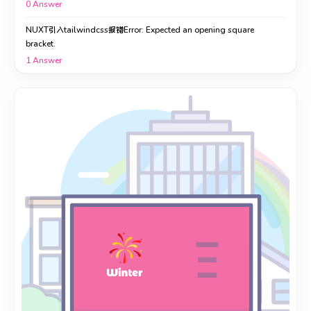
0
Answer
NUXT引入tailwindcss报错Error: Expected an opening square
bracket.
1
Answer