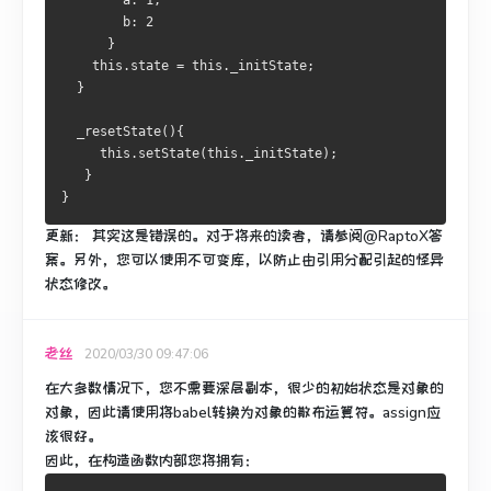
        a: 1,
        b: 2
      }
    this.state = this._initState;
  }
  _resetState(){
     this.setState(this._initState);
   }
}
更新：
其实这是错误的。
对于将来的读者，请参阅@RaptoX答
案。
另外，您可以使用不可变库，以防止由引用分配引起的怪异
状态修改。
老丝
2020/03/30 09:47:06
在大多数情况下，您不需要深层副本，很少的初始状态是对象的
对象，因此请使用将babel转换为对象的散布运算符。assign应
该很好。
因此，在构造函数内部您将拥有：