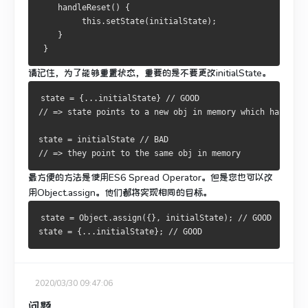
    handleReset() {
         this.setState(initialState);
    }
 }
请记住，为了能够重置状态，重要的是不要更改initialState。
state = {...initialState} // GOOD 
// => state points to a new obj in memory which has the 
state = initialState // BAD 
// => they point to the same obj in memory
最方便的方法是使用ES6 Spread Operator。
但是您也可以改
用Object.assign。
他们都将实现相同的目标。
state = Object.assign({}, initialState); // GOOD
state = {...initialState}; // GOOD
2020/03/30 09:47:06
问题