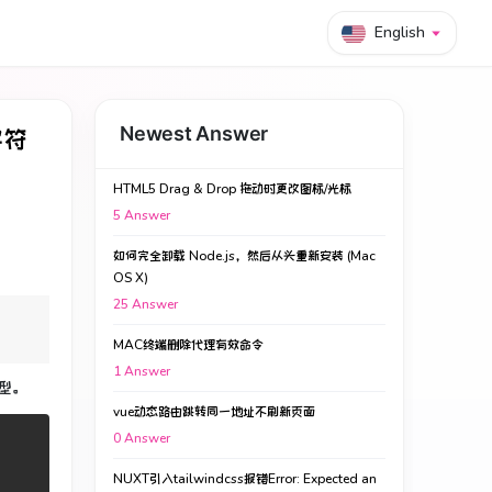
English
字符
Newest Answer
HTML5 Drag & Drop 拖动时更改图标/光标
5
Answer
如何完全卸载 Node.js，然后从头重新安装 (Mac
OS X)
25
Answer
MAC终端删除代理有效命令
1
Answer
类型。
vue动态路由跳转同一地址不刷新页面
0
Answer
NUXT引入tailwindcss报错Error: Expected an