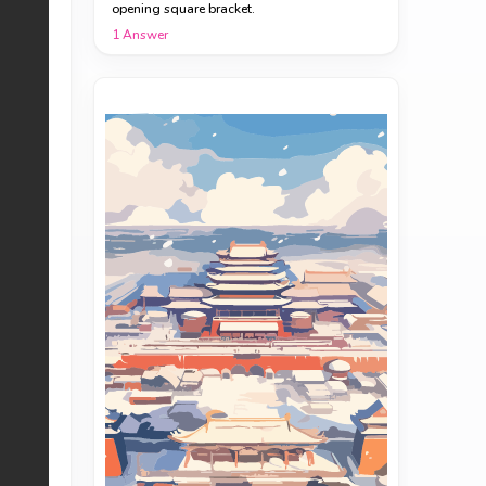
opening square bracket.
1
Answer