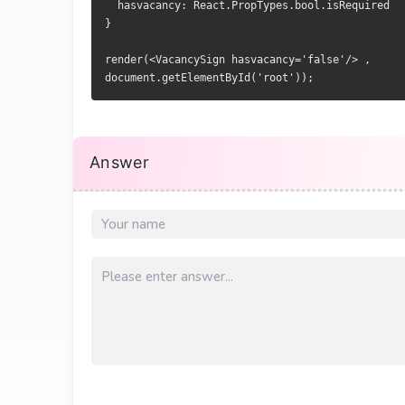
  hasvacancy: React.PropTypes.bool.isRequired
}
render(<VacancySign hasvacancy='false'/> , 
document.getElementById('root'));
Answer