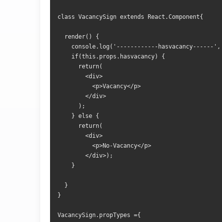
class VacancySign extends React.Component{
  render() {
    console.log('------------hasvacancy------',
    if(this.props.hasvacancy) {
      return(
        <div>
          <p>Vacancy</p>
        </div>
      );
    } else {
      return(
        <div>
          <p>No-Vacancy</p>
        </div>);
    }
  }
}
VacancySign.propTypes ={