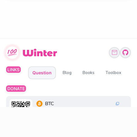
LINKS
Blog
Books
Toolbox
Question
DONATE
BTC
1Q6ZDFC3FueXY3JocmeMqgiSsGGtppbvz2
ETH、BNB、USDT