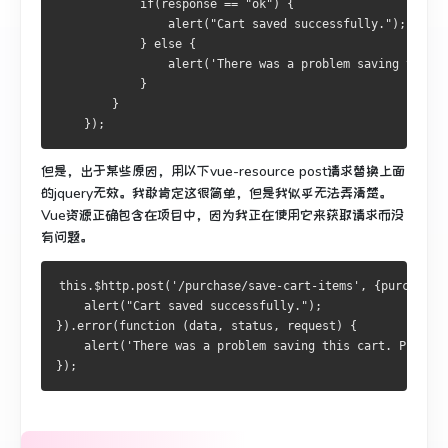
            if(response == "ok") {
                alert("Cart saved successfully.");   
            } else {
                alert('There was a problem saving this c
            }
        }
    });
但是，出于某些原因，用以下vue-resource post请求替换上面
的jquery无效。
我敢肯定这很简单，但是我似乎无法弄清楚。
Vue资源正确包含在项目中，因为我正在使用它来获取请求而没
有问题。
this.$http.post('/purchase/save-cart-items', {purchaseI
    alert("Cart saved successfully.");
}).error(function (data, status, request) {
    alert('There was a problem saving this cart. Please 
});