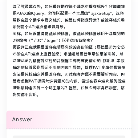
除了登录端点外，如何最好地在每个请求中提交标头？
我知道使
用AJAX的JQuery，我可以配置一个全局的“ ajaxSetup”，这将
导致在每个请求中提交标头，但是如何指定异常？
单独将标头添
加到每个API端点请求很麻烦。
同样，如何设置身份验证预检查，该验证预检查适用于除提到的
2条路由（“ /”和“ / login”）以外的所有路由？
假设我正在使用是否存在明显有效的身份验证（显然是因为它仍
必须在API端点上进行验证）来确定是否显示某些菜单项等，所
以使此更为精细是可行的并根据令牌有效负载中的“作用域”字段
确定的权限级别显示不同的内容？
显然，处理JWT令牌的最简单
方法是纯粹确定其是否存在，因此在客户端不需要解析内容。
但
是考虑到JWT确实允许有意义的内容，尝试在客户端和服务器端
使用这种含义是一个坏主意吗？
显然，如果令牌本身已加密，这
将变得不实用，
Answer