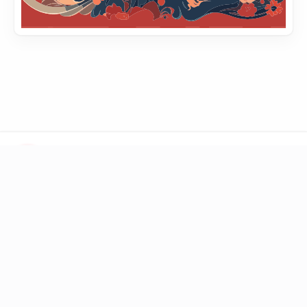
LINKS
Blog
Books
Toolbox
Question
DONATE
BTC
1Q6ZDFC3FueXY3JocmeMqgiSsGGtppbvz2