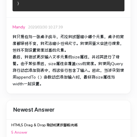
}
Mandy
2020/03/30 10:27:39
我只是在与一张桌子战斗，无论我试图缩小哪个元素，桌子的宽
度都保持不变，我无法缩小任何尺寸。
我使用萤火虫进行搜索，
但找不到设置宽度过高的元素。
最后，我尝试更改
输入文本元素
的
size属性
，并对其进行了修
复。
由于某些原因，
size属性会
覆盖css的宽度。
我使用jQuery
将行动态添加到表中，而这些行包含了输入。
因此，当涉及到使
用appendTo（）函数动态添加输入时，最好将
size属性
与
width一起
设置
。
Newest Answer
HTML5 Drag & Drop 拖动时更改图标/光标
5
Answer