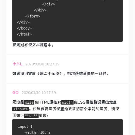
            </div>
        </div>
    </form>
</div>
</body>
</html>
使用对齐使文本框居中。
十三L
2020/03/30 10:27:39
如果使用宽度（第二个示例），则将获得更多的一致性。
GO
2020/03/30 10:27:39
无论是
在HTML属性和
在CSS属性将设置的宽度
size
width
。
如果要将宽度设置为更接近每个字符的宽度，请使
<input>
用如下
单位：
**ch**
input {
    width: 10ch;