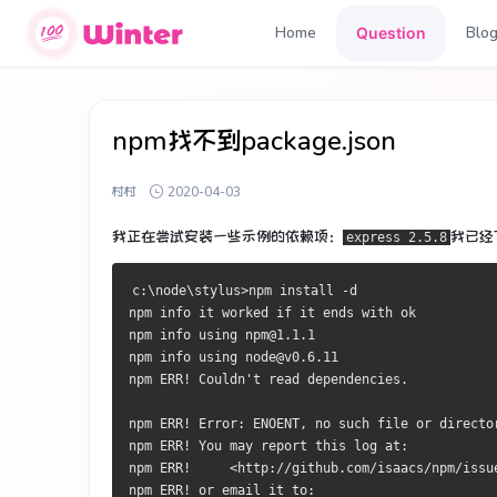
Home
Blo
Question
npm找不到package.json
村村
2020-04-03
我正在尝试安装一些示例的依赖项：
我已经
express 2.5.8
c:\node\stylus>npm install -d
npm info it worked if it ends with ok
npm info using npm@1.1.1
npm info using node@v0.6.11
npm ERR! Couldn't read dependencies.
npm ERR! Error: ENOENT, no such file or directo
npm ERR! You may report this log at:
npm ERR!     <http://github.com/isaacs/npm/issu
npm ERR! or email it to: