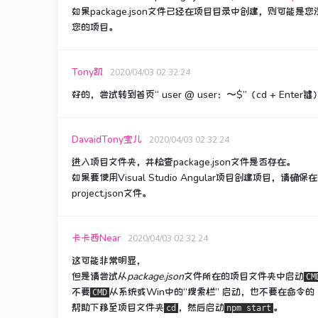
如果package.json文件已经在项目目录中创建，则可能
您的项目。
Tony凯
2020/04/03 02:32:24
好的，尝试转到首页“ user @ user：〜$”（cd + Enter键），然
DavaidTony宝儿
2020/04/03 02:32:24
进入项目文件夹，并检查package.json文件是否存在。
如果要使用Visual Studio Angular项目创建项目，请确保
project.json文件。
卡卡西Near
2020/04/03 02:32:24
这可能非常明显，
但是请尝试
从
package.json
文件
所在
的项目文件夹中
启动
CM
不要
从系统或Win中的“搜索栏”
启动
，也
不要
在
命令的
CMD
帮助下移至项目文件夹
，然后启动
。
cd
npm start