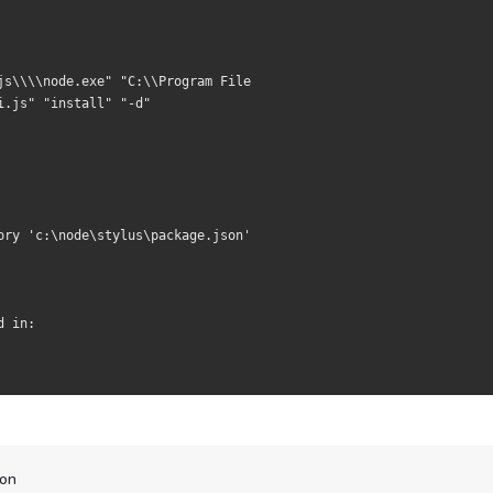
js\\\\node.exe" "C:\\Program File
i.js" "install" "-d"
ory 'c:\node\stylus\package.json'
d in:
on