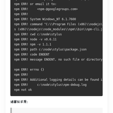
npm ERR! or email it to:
npm ERR!     <npm-@googlegroups.com>
npm ERR!
npm ERR! System Windows_NT 6.1.7600
npm ERR! command "C:\\Program Files (x86)\\nodejs\\\\nod
s (x86)\\nodejs\\node_modules\\npm\\bin\\npm-cli.js" "in
npm ERR! cwd c:\node\stylus
npm ERR! node -v v0.6.11
npm ERR! npm -v 1.1.1
npm ERR! path c:\node\stylus\package.json
npm ERR! code ENOENT
npm ERR! message ENOENT, no such file or directory 'c:\n
npm ERR! errno {}
npm ERR!
npm ERR! Additional logging details can be found in:
npm ERR!     c:\node\stylus\npm-debug.log
npm not ok
堵塞似乎是：