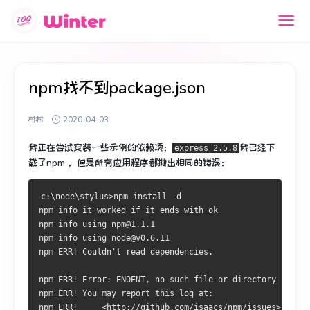
npm找不到package.json
村村
2020-04-03
我正在尝试安装一些示例的依赖项：
我已经下
express 2.5.8
载了
npm
，但是所有应用程序都抛出相同的错误：
c:\node\stylus>npm install -d
npm info it worked if it ends with ok
npm info using npm@1.1.1
npm info using node@v0.6.11
npm ERR! Couldn't read dependencies.
npm ERR! Error: ENOENT, no such file or directory 'c:\no
npm ERR! You may report this log at:
npm ERR!     <http://github.com/isaacs/npm/issues>