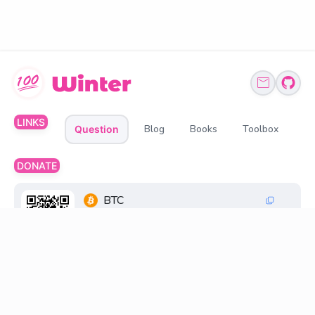
LINKS
Blog
Books
Toolbox
Question
DONATE
BTC
1Q6ZDFC3FueXY3JocmeMqgiSsGGtppbvz2
ETH、BNB、USDT
0xff6FC30033269845d196cB48F6a0660598D2
18D8