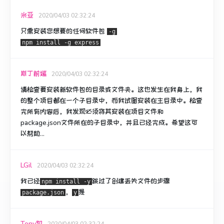
米亚
2020/04/03 02:32:24
只需安装您想要的任何软件包
-g
npm install -g express
斯丁前端
2020/04/03 02:32:24
请检查要安装新软件包的目录或文件夹。
这也发生在我身上，我
的整个项目都在一个子目录中，而我试图安装在主目录中。
检查
完所有内容后，我发现必须将其安装在项目文件和
package.json文件所在的子目录中，并且已经完成。
希望这可
以帮助...
LGil
2020/04/03 02:32:24
我已经
跳过了创建丢失文件的步骤
npm install -y
，
是
package.json
y
Tony凯
2020/04/03 02:32:24