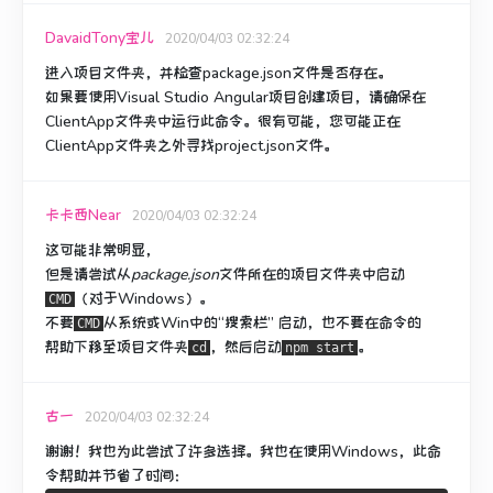
DavaidTony宝儿
2020/04/03 02:32:24
进入项目文件夹，并检查package.json文件是否存在。
如果要使用Visual Studio Angular项目创建项目，请确保在
ClientApp文件夹中运行此命令。
很有可能，您可能正在
ClientApp文件夹之外寻找project.json文件。
卡卡西Near
2020/04/03 02:32:24
这可能非常明显，
但是请尝试
从
package.json
文件
所在
的项目文件夹中
启动
（对于Windows）
。
CMD
不要
从系统或Win中的“搜索栏”
启动
，也
不要
在
命令的
CMD
帮助下移至项目文件夹
，然后启动
。
cd
npm start
古一
2020/04/03 02:32:24
谢谢！
我也为此尝试了许多选择。
我也在使用Windows，此命
令帮助并节省了时间：