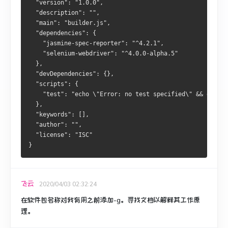
  "version": "1.0.0",
  "description": "",
  "main": "builder.js",
  "dependencies": {
    "jasmine-spec-reporter": "^4.2.1",
    "selenium-webdriver": "^4.0.0-alpha.5"
  },
  "devDependencies": {},
  "scripts": {
    "test": "echo \"Error: no test specified\" && exit 1
  },
  "keywords": [],
  "author": "",
  "license": "ISC"
}
飞云
2020/04/03 02:32:24
在软件包名称对我有用之前添加-g。
寻找文档以解释其工作原
理。