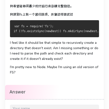
我希望能够用最少的代码行来创建完整路径。
我读到fs上有一个递归选项，并像这样尝试过
var fs = require('fs');
if (!fs.existsSync(newDest)) fs.mkdirSync(newDest,'0777'
I feel like it should be that simple to recursively create a
directory that doesn't exist. Am I missing something or do
I need to parse the path and check each directory and
create it if it doesn't already exist?
I'm pretty new to Node. Maybe I'm using an old version of
FS?
Answer