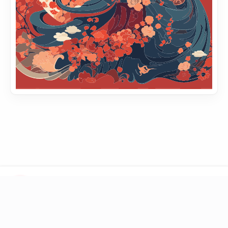
LINKS
Blog
Books
Toolbox
Question