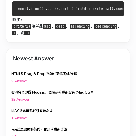
哪里：
可以是
，
，
，
，
criteria
asc
desc
ascending
descending
，或
1
-1
Newest Answer
HTML5 Drag & Drop 拖动时更改图标/光标
5
Answer
如何完全卸载 Node.js，然后从头重新安装 (Mac OS X)
25
Answer
MAC终端删除代理有效命令
1
Answer
vue动态路由跳转同一地址不刷新页面