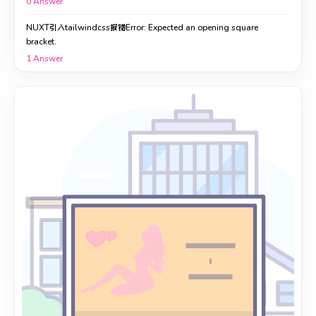
0
Answer
NUXT引入tailwindcss报错Error: Expected an opening square
bracket.
1
Answer