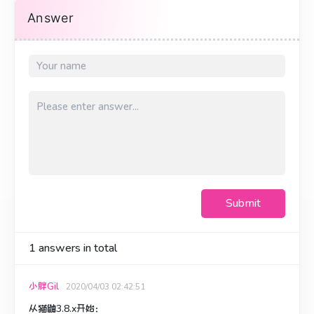
Answer
Submit
1
answers in total
小胖Gil
2020/04/03 02:42:51
从猫鼬3.8.x开始：