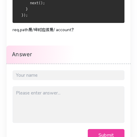
      next();
    }
  });
req.path是/何时应该是/ account？
Answer
Submit