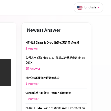
English
Newest Answer
HTML5 Drag & Drop 拖动时更改图标/光标
5
Answer
如何完全卸载 Node.js，然后从头重新安装 (Mac
OS X)
25
Answer
MAC终端删除代理有效命令
1
Answer
vue动态路由跳转同一地址不刷新页面
0
Answer
NUXT引入tailwindcss报错Error: Expected an