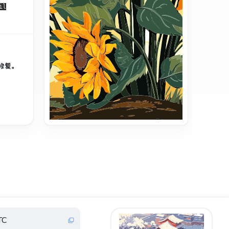
il
修复。
TC