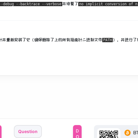
并修复了
--debug --backtrace --verbose
no implicit conversion of n
针并重新安装了它（确保删除了上的所有指南针二进制文件
），并进行了
PATH
Question
B