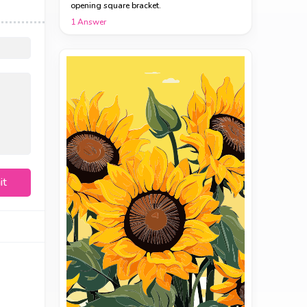
opening square bracket.
1
Answer
it