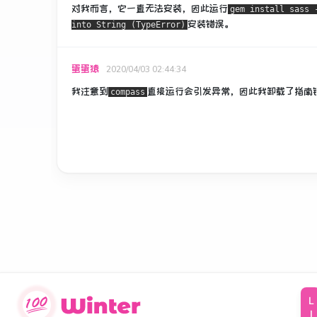
对我而言，它一直无法安装，因此运行
gem install sass 
安装错误。
into String (TypeError)
蛋蛋猿
2020/04/03 02:44:34
我注意到
直接
运行会
引发异常，因此我卸载了指南
compass