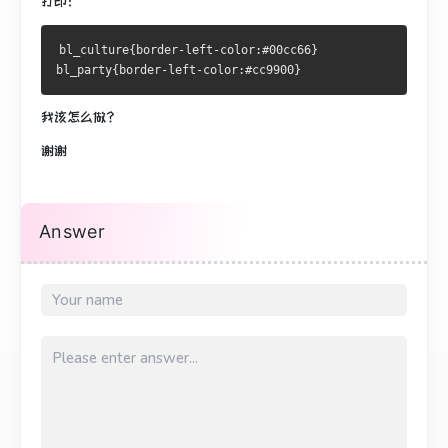
打印：
bl_culture{border-left-color:#00cc66}
bl_party{border-left-color:#cc9900}
我该怎么做？
谢谢
Answer