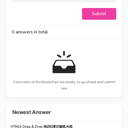
Submit
0
answers in total
Comments on the blockchain are empty, so go ahead and submit
one
Newest Answer
HTML5 Drag & Drop 拖动时更改图标/光标