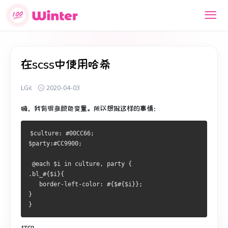
在scss中使用哈希
LGil
2020-04-03
嗨，我有很多颜色变量。
所以想做这样的事情：
$culture: #00CC66;
$party:#CC9900;
 @each $i in culture, party {
.bl_#{$i}{
   border-left-color: #{$#{$i}};
}
}