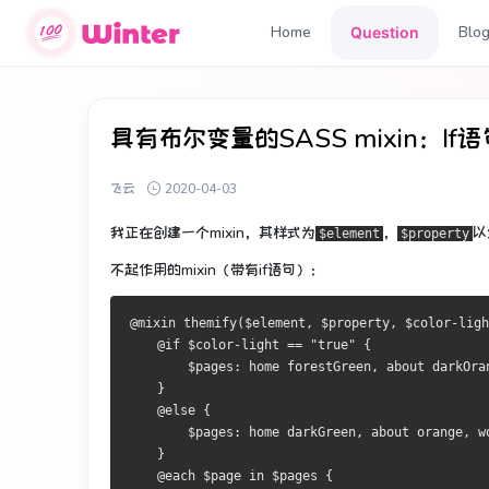
Home
Blo
Question
具有布尔变量的SASS mixin：If
飞云
2020-04-03
我正在创建一个mixin，其样式为
，
以
$element
$property
不起作用的mixin（带有if语句）：
@mixin themify($element, $property, $color-ligh
    @if $color-light == "true" {
        $pages: home forestGreen, about darkOra
    }
    @else {
        $pages: home darkGreen, about orange, w
    }
    @each $page in $pages {