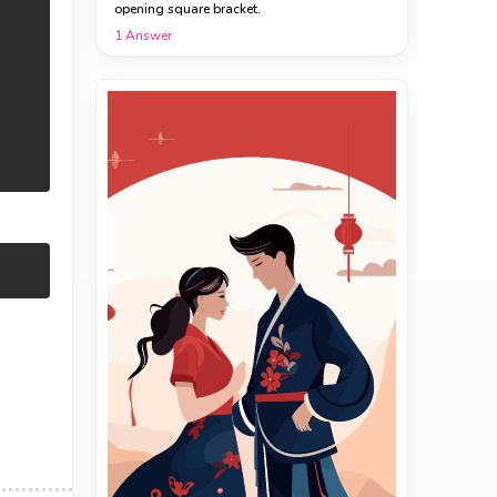
opening square bracket.
1
Answer