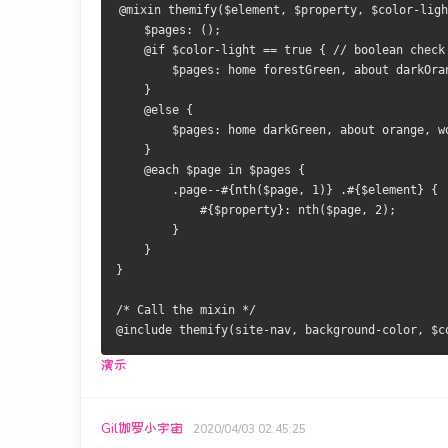
@mixin themify($element, $property, $color-ligh
    $pages: ();
    @if $color-light == true { // boolean check
        $pages: home forestGreen, about darkOra
    }
    @else {
        $pages: home darkGreen, about orange, w
    }
    @each $page in $pages {
        .page--#{nth($page, 1)} .#{$element} {
            #{$property}: nth($page, 2);
        }
    }
}
/* Call the mixin */
@include themify(site-nav, background-color, $c
演示
Gil伽罗小宇宙
2020/04/03 02:45:25