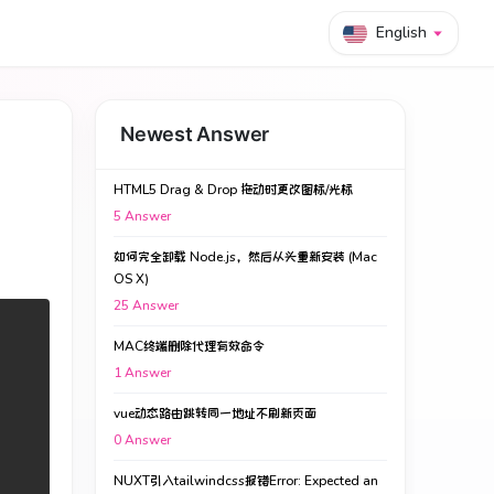
English
Newest Answer
HTML5 Drag & Drop 拖动时更改图标/光标
5
Answer
如何完全卸载 Node.js，然后从头重新安装 (Mac
OS X)
25
Answer
MAC终端删除代理有效命令
1
Answer
vue动态路由跳转同一地址不刷新页面
0
Answer
NUXT引入tailwindcss报错Error: Expected an