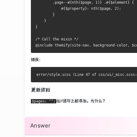
        .page--#{nth($page, 1)} .#{$element} {
            #{$property}: nth($page, 2);
        }
    }
}
/* Call the mixin */
@include themify(site-nav, background-color, $c
错误：
更新资料
在if语句之前
添加
。
为什么？
$pages: "";
Answer