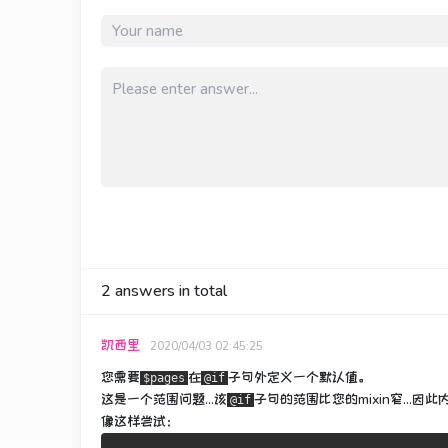
2
answers in total
凯西里
2020/04/03 02:45:25
您需要
在
子句
外定义
一个默认值
。
$pages
@if
这是一个范围问题...该
子句的范围比您的mixin窄...
@if
像这样尝试：