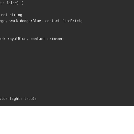
t: false) {
 not string
nge, work dodgerBlue, contact fireBrick;
ork royalBlue, contact crimson;
olor-light: true);