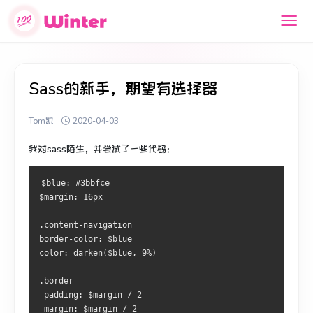
Sass的新手，期望有选择器
Tom凯
2020-04-03
我对sass陌生，并尝试了一些代码：
$blue: #3bbfce
$margin: 16px
.content-navigation
border-color: $blue
color: darken($blue, 9%)
.border
 padding: $margin / 2
 margin: $margin / 2