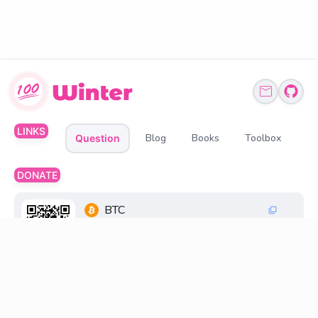
LINKS
Blog
Books
Toolbox
Question
DONATE
BTC
1Q6ZDFC3FueXY3JocmeMqgiSsGGtppbvz2
ETH、BNB、USDT
0xff6FC30033269845d196cB48F6a0660598D2
18D8