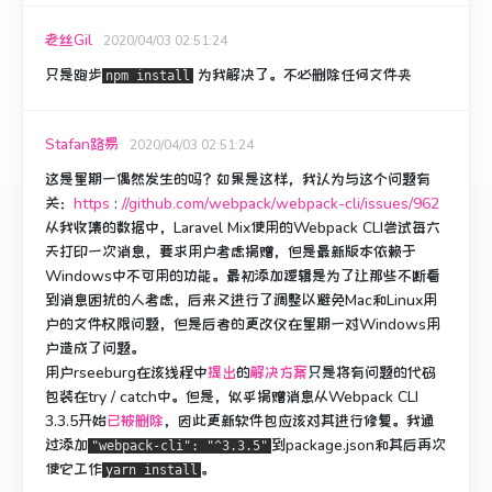
老丝Gil
2020/04/03 02:51:24
只是跑步
为我解决了。
不必删除任何文件夹
npm install
Stafan路易
2020/04/03 02:51:24
这是星期一偶然发生的吗？
如果是这样，我认为与这个问题有
关：
https
:
//github.com/webpack/webpack-cli/issues/962
从我收集的数据中，Laravel Mix使用的Webpack CLI尝试每六
天打印一次消息，要求用户考虑捐赠，但是最新版本依赖于
Windows中不可用的功能。
最初添加逻辑是为了让那些不断看
到消息困扰的人考虑，后来又进行了调整以避免Mac和Linux用
户的文件权限问题，但是后者的更改仅在星期一对Windows用
户造成了问题。
用户rseeburg在该线程中
提出
的
解决方案
只是将有问题的代码
包装在try / catch中。
但是，似乎捐赠消息
从Webpack CLI
3.3.5开始
已被删除
，因此更新软件包应该对其进行修复。
我通
过添加
到package.json和其后
再次
"webpack-cli": "^3.3.5"
使它工作
。
yarn install