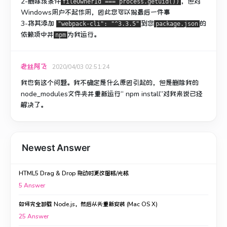
2-
删除该条件
，但对
fileOwnerId === process.getuid())
Windows用户不起作用，因此您可以做最后一件事
3-
将其添加
到您
的
"webpack-cli": "^3.3.5"
package.json
依赖项中并
为我
运行
。
npm
老丝阿飞
2020/04/03 02:51:24
我也有这个问题。
我不确定是什么原因引起的，但是删除我的
node_modules文件夹并重新运行“ npm install”对我来说已经
解决了。
Newest Answer
HTML5 Drag & Drop 拖动时更改图标/光标
5
Answer
如何完全卸载 Node.js，然后从头重新安装 (Mac OS X)
25
Answer