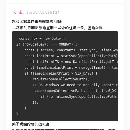
Tom凯
2020/04/03 02:51:24
您可以做三件事来解决该问题：
1-
将您的日期更改为星期一以外的任何一天，因为如果
 const now = new Date();
if (now.getDay() === MONDAY) {
    const { access, constants, statSync, utimesSync } = 
    const lastPrint = statSync(openCollectivePath).atime
    const lastPrintTS = new Date(lastPrint).getTime();
    const timeSinceLastPrint = now.getTime() - lastPrint
    if (timeSinceLastPrint > SIX_DAYS) {
        require(openCollectivePath);
        // On windows we need to manually update the ati
        access(openCollectivePath, constants.W_OK, e => 
            if (!e) utimesSync(openCollectivePath, now, 
        });
    }
}
关于捐赠给他们的包裹