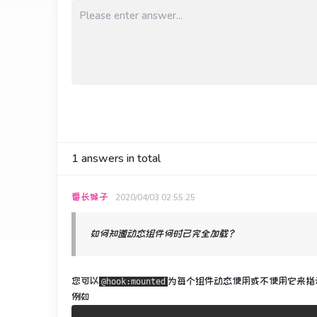
1
answers in total
番长猴子
2020/04/03 02:55:25
如何知道动态组件何时已完全加载？
您可以
为
每个组件动态使用或不使用它
来指
@hook:mounted
例如