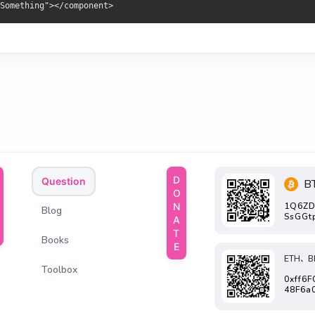
DONATE
Question
B
1Q6ZD
Blog
SsGGt
Books
ETH、B
Toolbox
0xff6
48F6a