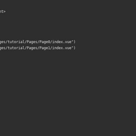
nt>
ges/tutorial/Pages/Page0/index.vue")
ges/tutorial/Pages/Page1/index.vue")