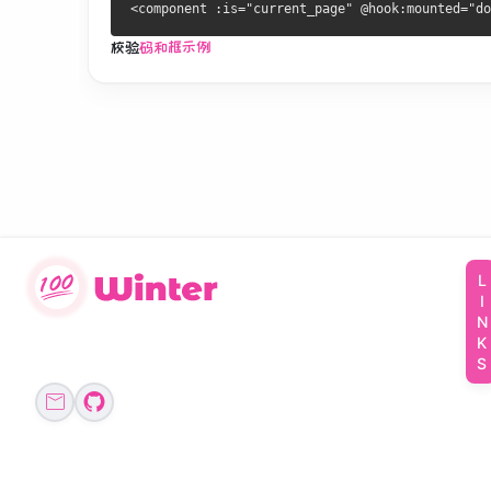
校验
码和框示例
LINKS