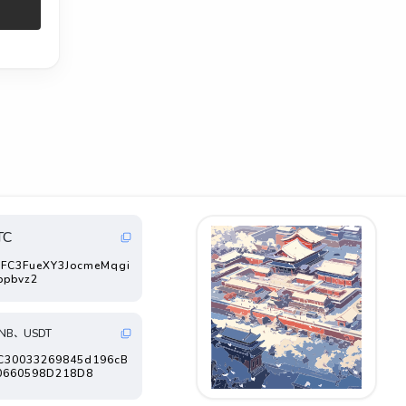
TC
FC3FueXY3JocmeMqgi
ppbvz2
NB、USDT
FC30033269845d196cB
0660598D218D8