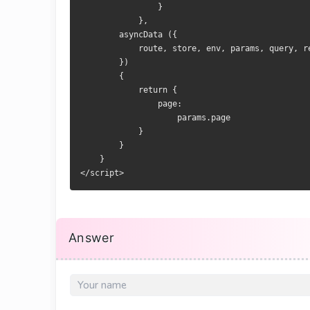
                }
            },
        asyncData ({
            route, store, env, params, query, r
        })
        {
            return {
                page:
                    params.page
            }
        }
    }
</script>
Answer