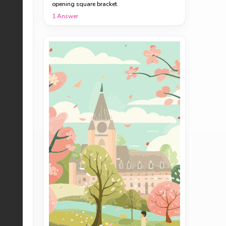
opening square bracket.
1
Answer