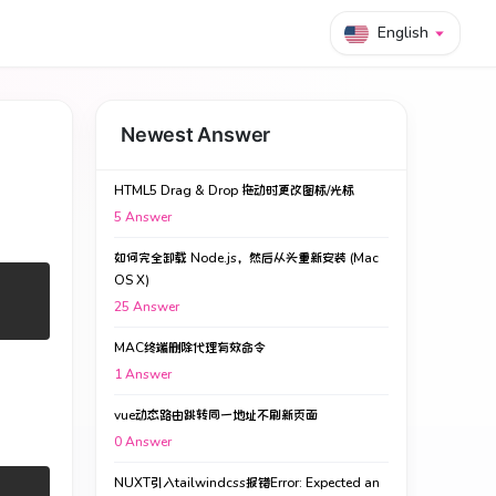
English
Newest Answer
HTML5 Drag & Drop 拖动时更改图标/光标
5
Answer
如何完全卸载 Node.js，然后从头重新安装 (Mac
OS X)
25
Answer
MAC终端删除代理有效命令
1
Answer
vue动态路由跳转同一地址不刷新页面
0
Answer
NUXT引入tailwindcss报错Error: Expected an