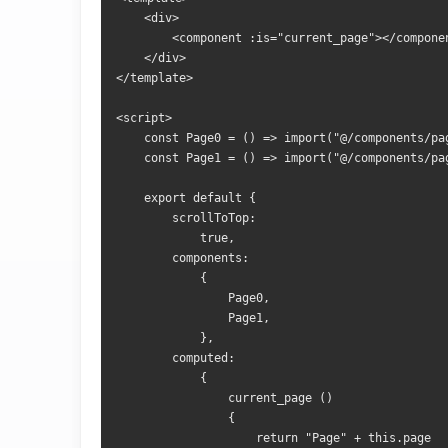
    <div>
        <component :is="current_page"></compone
    </div>
</template>
<script>
    const Page0 = () => import("@/components/pa
    const Page1 = () => import("@/components/pa
    export default {
        scrollToTop:
            true,
        components:
            {
                Page0,
                Page1,
            },
        computed:
            {
                current_page ()
                {
                    return "Page" + this.page