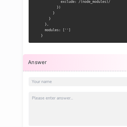
              exclude: /(node_modules)/
            })
          }
        }
      },
      modules: ['']
    }
Answer