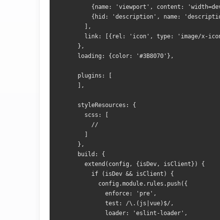
          {name: 'viewport', content: 'width=de
          {hid: 'description', name: 'descripti
        ],
        link: [{rel: 'icon', type: 'image/x-ico
      },
      loading: {color: '#3B8070'},
      plugins: [
      ],
      styleResources: {
        scss: [
          //
        ]
      },
      build: {
        extend(config, {isDev, isClient}) {
          if (isDev && isClient) {
            config.module.rules.push({
              enforce: 'pre',
              test: /\.(js|vue)$/,
              loader: 'eslint-loader',