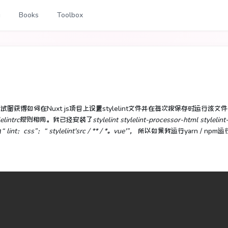
g
Books
Toolbox
我试图获得如何
在
Nuxt js
项目
上
设置
stylelint
文件
并在每次按保存时运行该
文件
lelintrc
规则相同。
我已经安装了
stylelint stylelint-processor-html stylelint
为
“ lint：css”：“ stylelint'src / ** / *。vue'”，
所以如果我运行yarn / npm运