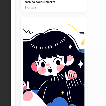
opening square bracket.
1
Answer