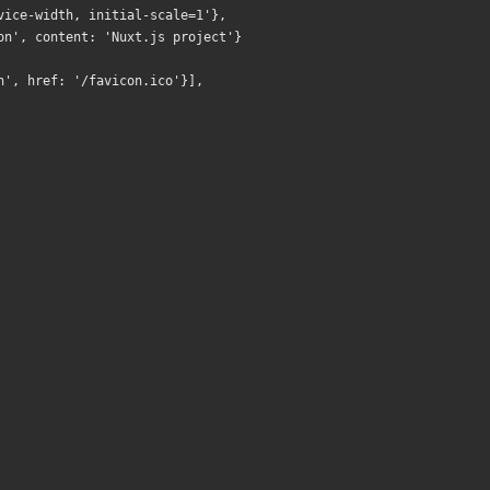
vice-width, initial-scale=1'},
on', content: 'Nuxt.js project'}
n', href: '/favicon.ico'}],