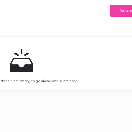
Subm
ckchain are empty, so go ahead and submit one