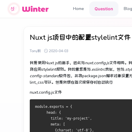
Home
Blo
Question
Nuxt js项目中的配置stylelint文件
Tony凯
2020-04-03
我是使用
Nuxt js的新手，
因此与
nuxt.config.js
文件
相同
。
将应用
stylelint
规则。
我的意思是与
.eslintrc
类似，
但与
.sty
config-standard
软件包，并将package.json脚本对象设置
lint_css可以。
但是我想在每次按保存时自动执行
nuxt.config.js文件
module.exports = {
      head: {
        title: 'my-project',
        meta: [
          {charset: 'utf-8'},