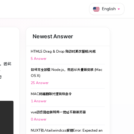
English
Newest Answer
HTML5 Drag & Drop 拖动时更改图标/光标
5
Answer
，因此
如何完全卸载 Node.js，然后从头重新安装 (Mac
-
OS X)
行
25
Answer
MAC终端删除代理有效命令
1
Answer
vue动态路由跳转同一地址不刷新页面
0
Answer
NUXT引入tailwindcss报错Error: Expected an