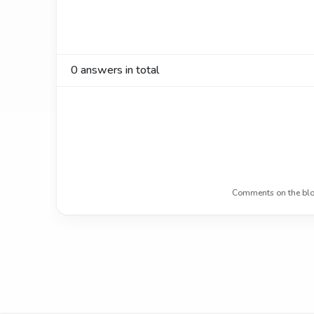
0
answers in total
Comments on the blo