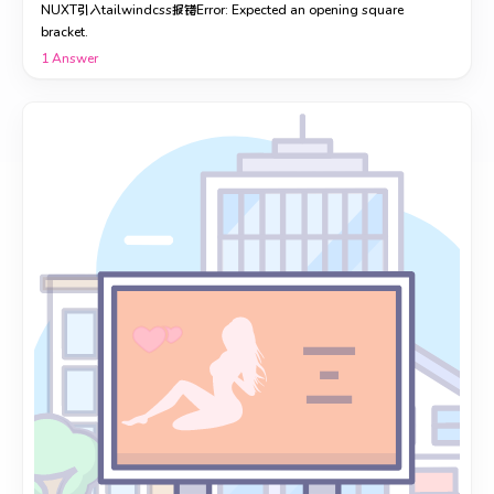
NUXT引入tailwindcss报错Error: Expected an opening square
bracket.
1
Answer