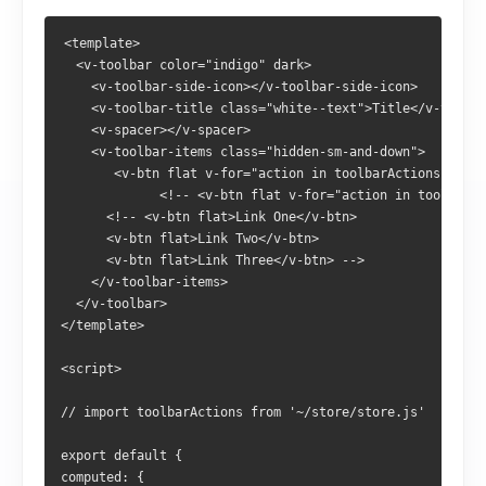
<template>
  <v-toolbar color="indigo" dark>
    <v-toolbar-side-icon></v-toolbar-side-icon>
    <v-toolbar-title class="white--text">Title</v-toolba
    <v-spacer></v-spacer>
    <v-toolbar-items class="hidden-sm-and-down">
       <v-btn flat v-for="action in toolbarActions" :key
             <!-- <v-btn flat v-for="action in toolbarAc
      <!-- <v-btn flat>Link One</v-btn>
      <v-btn flat>Link Two</v-btn>
      <v-btn flat>Link Three</v-btn> -->
    </v-toolbar-items>
  </v-toolbar>
</template>
<script>
// import toolbarActions from '~/store/store.js'
export default {
computed: {