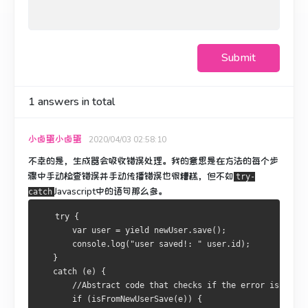
Submit
1
answers in total
小卤蛋小卤蛋
2020/04/03 02:58:10
不幸的是，生成器会吸收错误处理。
我的意思是在方法的每个步
骤中手动检查错误并手动传播错误也很糟糕，但不如
try-
Javascript中
的
语句
那么多
。
catch
   try {
       var user = yield newUser.save();
       console.log("user saved!: " user.id);
   }
   catch (e) {
       //Abstract code that checks if the error is what
       if (isFromNewUserSave(e)) {