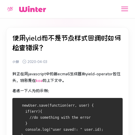
使用yield而不是节点样式回调时如何
检查错误？
小胖
2020-04-03
我正在用javascript中的新ecma6生成器和yield-operator包住
头，特别是在
koa
的上下文中
。
考虑一下人为的示例：
  newUser.save(function(err, user) {
    if(err){
      //do something with the error
    }
    console.log("user saved!: " user.id);