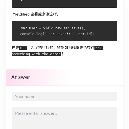
  }
'Yieldified'这看起来像这样：
  var user = yield newUser.save();
  console.log("user saved!: " user.id);
但是
，为了执行目的，
我将如何检查是否
存在
err
//do
？
something with the error
Answer