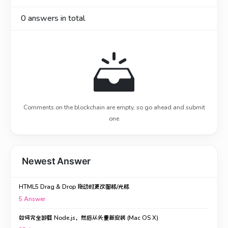
0
answers in total
Comments on the blockchain are empty, so go ahead and submit
one
Newest Answer
HTML5 Drag & Drop 拖动时更改图标/光标
5
Answer
如何完全卸载 Node.js，然后从头重新安装 (Mac OS X)