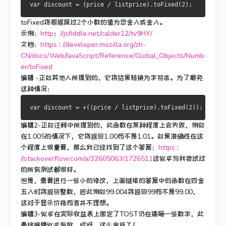
toFixed将根据超过2个小数的值为您舍入或舍入。
示例：
http
：
//jsfiddle.net/calder12/tv9HY/
文档：
https
:
//developer.mozilla.org/zh-
CN/docs/Web/JavaScript/Reference/Global_Objects/Numb
er/toFixed
编辑
-正如其他人所提到的，它将结果转换为字符串。
为了避免
这种情况：
编辑2-
正如注释中所提到的，此函数在某种程度上会失败，例如
在1.005的情况下，它将返回1.00而不是1.01。
如果准确性在这
个程度上很重要，那么我已经找到了这个答案：
https
:
//stackoverflow.com/a/32605063/1726511
这似乎与我尝试过
的所有测试都很好。
但是，需要进行一些小的修改，上面链接的答案中的函数在四舍
五入时将返回整数，因此例如99.004将返回99而不是99.00，
这对于显示价格而言并不理想。
编辑3-
似乎在实际收益表上固定了TOST仍在搞砸一些数字，此
最终编辑似乎有效。
哎呀，这么多返工！