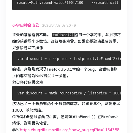
result=Math.round(value*100)/100    //result will be 200
小宇宙神奇飞云
2020/04/03 03:20:49
接受的答案略有不同。
返回一个字符串，并且您将
toFixed(2)
始终获得两个小数位。
这些可能为零。
如果您想取消最后的零，
只需执行以下操作：
编辑：我刚刚发现了Firefox 35.0.1中的一个bug，这意味着以
上内容可能为NaN提供了一些值。
我已将代码更改为
这给出了一个最多有两个小数位的数字。
如果要三个，则将乘以
1000，以此类推。
OP始终希望保留两位小数，但是如果toFixed（）在Firefox中
损坏，则需要先修复。
参见
https://bugzilla.mozilla.org/show_bug.cgi?id=1134388