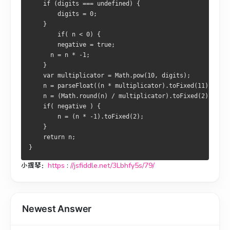
    if (digits === undefined) {
        digits = 0;
    }
        if( n < 0) {
        negative = true;
      n = n * -1;
    }
    var multiplicator = Math.pow(10, digits);
    n = parseFloat((n * multiplicator).toFixed(11));
    n = (Math.round(n) / multiplicator).toFixed(2);
    if( negative ) {    
        n = (n * -1).toFixed(2);
    }
    return n;
}
小提琴：
https
:
//jsfiddle.net/3Lbhfy5s/79/
Newest Answer