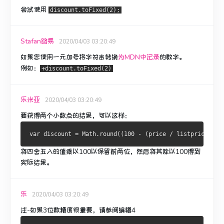
尝试使用
discount.toFixed(2);
Stafan路易
2020/04/03 03:20:49
如果您使用一元加号将字符串转换
为MDN中记录
的数字
。
例如：
+discount.toFixed(2)
乐米亚
2020/04/03 03:20:49
要获得两个小数点的结果，可以这样：
将四舍五入的值乘以100以保留前两位，然后将其除以100得到
实际结果。
乐
2020/04/03 03:20:49
注-如果3位数精度很重要，请参阅编辑4