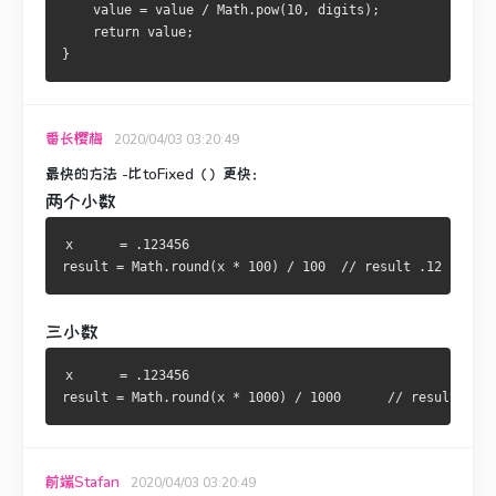
    value = value / Math.pow(10, digits);
    return value;
}
番长樱梅
2020/04/03 03:20:49
最快的方法
-比toFixed（）更快：
两个小数
x      = .123456
result = Math.round(x * 100) / 100  // result .12
三小数
x      = .123456
result = Math.round(x * 1000) / 1000      // result .123
前端Stafan
2020/04/03 03:20:49