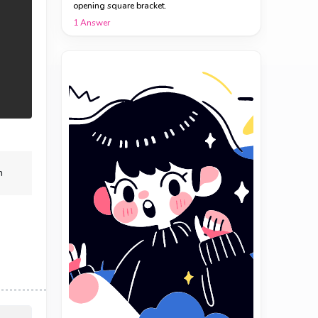
opening square bracket.
1
Answer
n