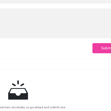
Subm
ckchain are empty, so go ahead and submit one