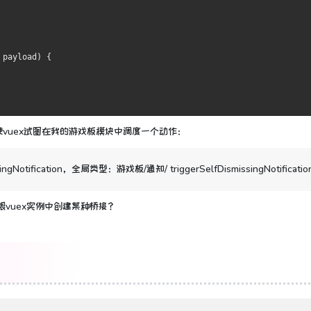
 payload) {
vuex试图在我的游戏板模块中调度一个动作：
Notification，全局类型：游戏板/通知/ triggerSelfDismissingNotificatio
根vuex实例中创建某种桥接？