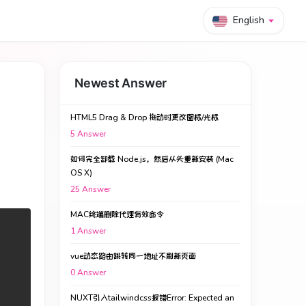
English
Newest Answer
HTML5 Drag & Drop 拖动时更改图标/光标
5
Answer
如何完全卸载 Node.js，然后从头重新安装 (Mac
OS X)
25
Answer
MAC终端删除代理有效命令
1
Answer
vue动态路由跳转同一地址不刷新页面
0
Answer
NUXT引入tailwindcss报错Error: Expected an