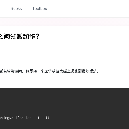
g
Books
Toolbox
块之间分派动作？
都有名称空间。
我想将一个动作从游戏板上调度到通知模块。
ssingNotifcation', {...})