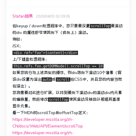
Stafan路易
2020/04/03 03:39:05
在keyup / down处理程序中，您只需要设置
要滚动
scrollTop
的div
的
属性即可使其向下（或向上）滚动。
例如：
JSX：
<div ref="foo">{content}</div>
上/下键盘处理程序：
this.refs.foo.getDOMNode().scrollTop += 10
如果您执行与上述类似的操作，则div将向下滚动10个像素（假
设div设置为溢出
或
在CSS中，并且您的内容当然
auto
scroll
在溢出）。
您将需要对此进行扩展，以找到要向下滚动div的滚动div内元素
的偏移量，然后修改
使其滚动足够远以根据其高度
scrollTop
显示元素。
看一下MDN的scrollTop和offsetTop定义：
https://developer.mozilla.org/zh-
CN/docs/Web/API/Element/scrollTop
https://developer.mozilla.org/zh-