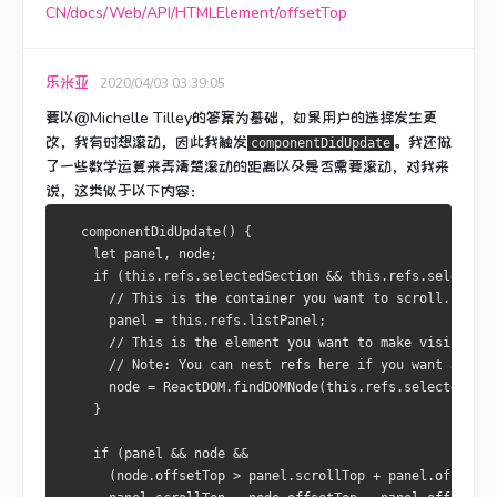
CN/docs/Web/API/HTMLElement/offsetTop
乐米亚
2020/04/03 03:39:05
要以@Michelle Tilley的答案为基础，如果用户的选择发生更
改，我有时想滚动，因此我触发
。
我还做
componentDidUpdate
了一些数学运算来弄清楚滚动的距离以及是否需要滚动，对我来
说，这类似于以下内容：
  componentDidUpdate() {
    let panel, node;
    if (this.refs.selectedSection && this.refs.selectedI
      // This is the container you want to scroll.      
      panel = this.refs.listPanel;
      // This is the element you want to make visible w
      // Note: You can nest refs here if you want an ite
      node = ReactDOM.findDOMNode(this.refs.selectedItem
    }
    if (panel && node &&
      (node.offsetTop > panel.scrollTop + panel.offsetHe