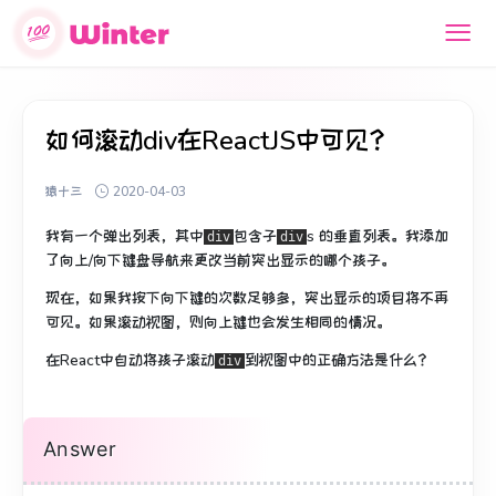
如何滚动div在ReactJS中可见？
猿十三
2020-04-03
我有一个弹出列表，其中
包含子
s
的垂直列表
。
我添加
div
div
了向上/向下键盘导航来更改当前突出显示的哪个孩子。
现在，如果我按下向下键的次数足够多，突出显示的项目将不再
可见。
如果滚动视图，则向上键也会发生相同的情况。
在React中自动将孩子滚动
到视图中
的正确方法是什么
？
div
Answer