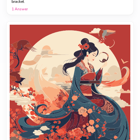
bracket.
1
Answer