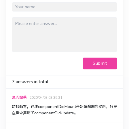
Submit
7
answers in total
逆天路易
2020/04/03 03:39:31
对我而言
，在该
componentDidMount
开始按预期启动
后，
我还
在
类中
声明了
componentDidUpdate
。