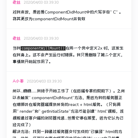
老丝
2020/04/03 03:39:30
对我来说，原因是
ComponentDidMount中的
大写字母“ C”
。
将其更改为
componentDidMount
并有效
老丝
2020/04/03 03:39:30
当我
在同一个类中定义2x
时，这发生
componentWillMount()
在我身上
。
这不会产生运行时错误。
我只是删除了第二个定义，
事情就开始起作用了。
A小哥
2020/04/03 03:39:30
所以...瞧瞧......我终于开始工作了（在后端专家的帮助下）。
之所
以未触发“ componentDidMount”方法，是因为
我的服务器正
在捆绑并在服务器端提供所有的react + html服务
。
（只有调
用“ render”和“ getInitialState”方法才能创建“ html”模板，该
模板通过客户端的浏览器传递...但是它停在那里，因为它认为已
经完成了）
解决方法：
找到一种通过服务器交付生成的“已编译” html的方