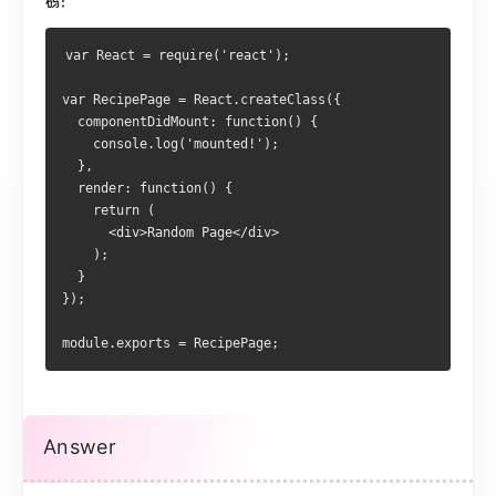
码：
var React = require('react');
var RecipePage = React.createClass({
  componentDidMount: function() {
    console.log('mounted!');
  },
  render: function() {
    return (
      <div>Random Page</div>
    );
  }
});
module.exports = RecipePage;
Answer