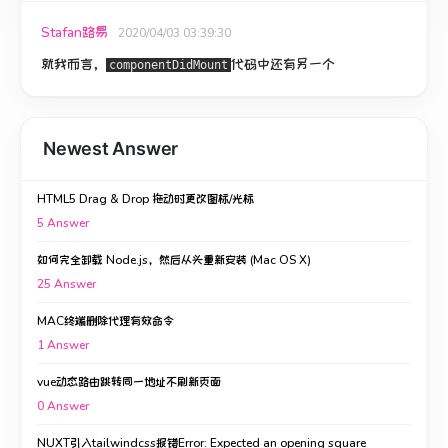
Stafan路易
2020/04/03 03:39:30
就我而言，
代码中
还有另一个
componentDidMount
Newest Answer
HTML5 Drag & Drop 拖动时更改图标/光标
5
Answer
如何完全卸载 Node.js，然后从头重新安装 (Mac OS X)
25
Answer
MAC终端删除代理有效命令
1
Answer
vue动态路由跳转同一地址不刷新页面
0
Answer
NUXT引入tailwindcss报错Error: Expected an opening square