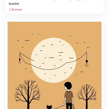
bracket.
1
Answer