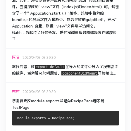
法，此外，还
可以在客户端再次访问和“启动” react自己的事
件
。
当编译我的“ view”文件（index.js或index.html）时，我包
含了一个“ Application.start（）”脚本，该脚本将我的
bundle.js代码再次注入模板中。
然后在我的gulpfile中，导出“
Application”变量，以便“ view”文件可以访问它。
Gahh ...为此拉了我的头发。
是时候阅读
服务器端和客户端渲染
了
阿飞
2020/04/03 03:39:30
就我而言，我
在导入的文件中
导入了没有
命令
export default
的组件
。
当我解决此问题后，
开始射击...
componentDidMount
村村
2020/04/03 03:39:30
您需要更改module.exports以指向RecipePage而不是
TestPage